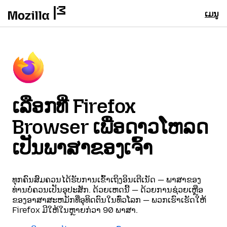
ເມນູ
ເລືອກທີ່ Firefox
Browser ເພື່ອດາວໂຫລດ
ເປັນພາສາຂອງເຈົ້າ
ທຸກຄົນສົມຄວນໄດ້ຮັບການເຂົ້າເຖິງອິນເຕີເນັດ — ພາສາຂອງ
ທ່ານບໍ່ຄວນເປັນອຸປະສັກ. ດ້ວຍເຫດນີ້ — ດ້ວຍການຊ່ວຍເຫຼືອ
ຂອງອາສາສະຫມັກທີ່ອຸທິດຕົນໃນທົ່ວໂລກ — ພວກເຮົາເຮັດໃຫ້
Firefox ມີໃຫ້ໃນຫຼາຍກ່ວາ 90 ພາສາ.