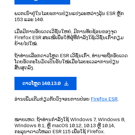
ພວກເຮົາຢູ່ໃນໄລຍະການປ່ຽນແປງລະຫວ່າງລຸ້ນ ESR ຫຼັກ
153 ແລະ 140.
ເມື່ອມີການອັບເດດເວີຊັ່ນໃຫຍ່, ມີການທັບຊ້ອນຂອງຈຸດ
Firefox ESR ສະເໝີເພື່ອໃຫ້ຜູ້ທີ່ກຳລັງໃຊ້ເວີຊັ່ນເກົ່າກຽມ
ຍ້າຍໄປໃໝ່.
ຖ້າທ່ານເລືອກດາວໂຫຼດ ESR ເວີຊັ່ນເກົ່າ, ທ່ານຈະຖືກອັບເດດ
ໂດຍອັດຕະໂນມັດເປັນອັນໃໝ່ເມື່ອໄລຍະເວລາການປ່ຽນ
ສິ້ນສຸດລົງ.
ດາວໂຫຼດ 140.13.0
ອ່ານເພີ່ມເຕີມກ່ຽວກັບວົງຈອນການປ່ອຍ
Firefox ESR
.
ໝາຍເຫດ: ຖ້າທ່ານກໍາລັງໃຊ້ Windows 7, Windows 8,
Windows 8.1, ຫຼື macOS 10.12, 10.13 ຫຼື 10.14,
ກະລຸນາດາວໂຫລດ ESR 115 ເພື່ອໃຊ້ Firefox.