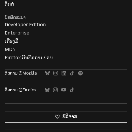
ຕິດຕໍ່
ນັກພັດທະນາ
Developer Edition
Enterprise
ເຄື່ອງມື
MDN
Firefox ບັນທຶກການປ່ອຍ
ຕິດຕາມ @Mozilla
ຕິດຕາມ @Firefox
ບໍລິຈາກ
ພາສາ
ທັງໝົດ
ພາສາ