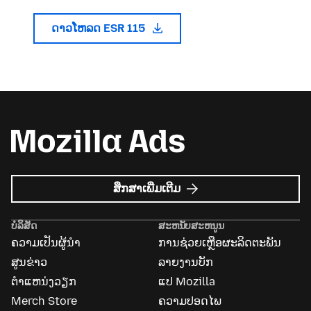
ດາວໂຫລດ ESR 115
ກ່ຽວກັບ
ສຶກສາເພີ່ມເຕີມ
Mozilla
Ads
ບໍລິສັດ
ສະຫນັບສະຫນູນ
ຄວາມເປັນຜູ້ນຳ
ການຊ່ວຍເຫຼືອຜະລິດຕະພັນ
ສູນຂ່າວ
ລາຍງານບັກ
ຕຳແຫນ່ງວຽກ
ແປ Mozilla
Merch Store
ຄວາມປອດໄພ