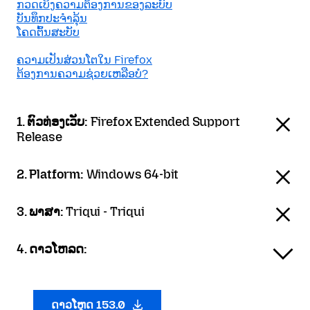
ກວດເບິງຄວາມຕ້ອງການຂອງລະບົບ
ບັນທຶກປະຈຳລຸ້ນ
ໂຄດຕົ້ນສະບັບ
ຄວາມເປັນສ່ວນໂຕໃນ Firefox
ຕ້ອງການຄວາມຊ່ວຍເຫລືອບໍ?
1. ຕົວທ່ອງເວັບ:
Firefox Extended Support
Release
2. Platform:
Windows 64-bit
3. ພາສາ:
Triqui - Triqui
4. ດາວໂຫລດ:
ດາວໂຫຼດ 153.0