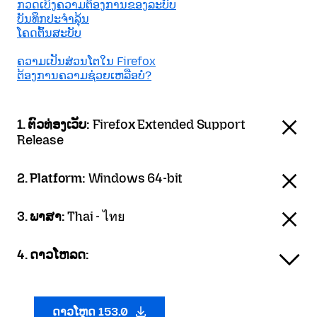
ກວດເບິງຄວາມຕ້ອງການຂອງລະບົບ
ບັນທຶກປະຈຳລຸ້ນ
ໂຄດຕົ້ນສະບັບ
ຄວາມເປັນສ່ວນໂຕໃນ Firefox
ຕ້ອງການຄວາມຊ່ວຍເຫລືອບໍ?
1. ຕົວທ່ອງເວັບ:
Firefox Extended Support
Release
2. Platform:
Windows 64-bit
3. ພາສາ:
Thai - ไทย
4. ດາວໂຫລດ:
ດາວໂຫຼດ 153.0