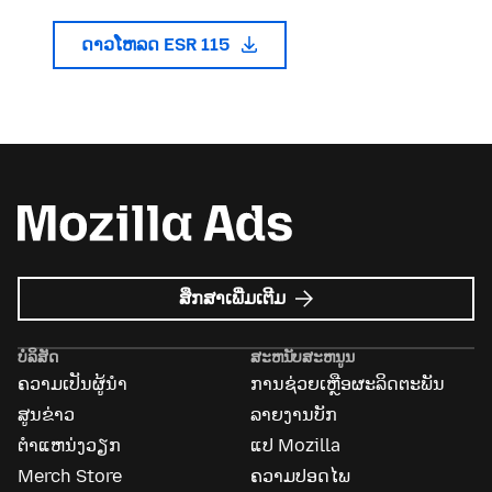
ດາວໂຫລດ ESR 115
ກ່ຽວກັບ
ສຶກສາເພີ່ມເຕີມ
Mozilla
Ads
ບໍລິສັດ
ສະຫນັບສະຫນູນ
ຄວາມເປັນຜູ້ນຳ
ການຊ່ວຍເຫຼືອຜະລິດຕະພັນ
ສູນຂ່າວ
ລາຍງານບັກ
ຕຳແຫນ່ງວຽກ
ແປ Mozilla
Merch Store
ຄວາມປອດໄພ