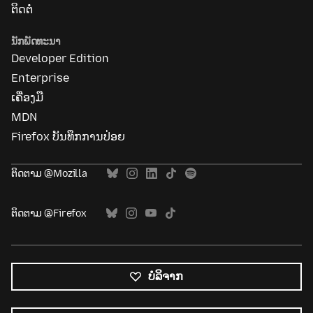
ຕິດຕໍ່
ນັກພັດທະນາ
Developer Edition
Enterprise
ເຄື່ອງມື
MDN
Firefox ບັນທຶກການປ່ອຍ
ຕິດຕາມ @Mozilla
ຕິດຕາມ @Firefox
ບໍລິຈາກ
ພາສາ
ທັງໝົດ
ພາສາ