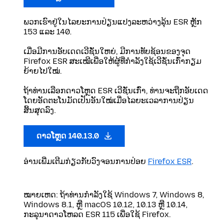
ພວກເຮົາຢູ່ໃນໄລຍະການປ່ຽນແປງລະຫວ່າງລຸ້ນ ESR ຫຼັກ
153 ແລະ 140.
ເມື່ອມີການອັບເດດເວີຊັ່ນໃຫຍ່, ມີການທັບຊ້ອນຂອງຈຸດ
Firefox ESR ສະເໝີເພື່ອໃຫ້ຜູ້ທີ່ກຳລັງໃຊ້ເວີຊັ່ນເກົ່າກຽມ
ຍ້າຍໄປໃໝ່.
ຖ້າທ່ານເລືອກດາວໂຫຼດ ESR ເວີຊັ່ນເກົ່າ, ທ່ານຈະຖືກອັບເດດ
ໂດຍອັດຕະໂນມັດເປັນອັນໃໝ່ເມື່ອໄລຍະເວລາການປ່ຽນ
ສິ້ນສຸດລົງ.
ດາວໂຫຼດ 140.13.0
ອ່ານເພີ່ມເຕີມກ່ຽວກັບວົງຈອນການປ່ອຍ
Firefox ESR
.
ໝາຍເຫດ: ຖ້າທ່ານກໍາລັງໃຊ້ Windows 7, Windows 8,
Windows 8.1, ຫຼື macOS 10.12, 10.13 ຫຼື 10.14,
ກະລຸນາດາວໂຫລດ ESR 115 ເພື່ອໃຊ້ Firefox.