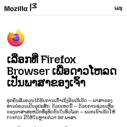
ເມນູ
ເລືອກທີ່ Firefox
Browser ເພື່ອດາວໂຫລດ
ເປັນພາສາຂອງເຈົ້າ
ທຸກຄົນສົມຄວນໄດ້ຮັບການເຂົ້າເຖິງອິນເຕີເນັດ — ພາສາຂອງ
ທ່ານບໍ່ຄວນເປັນອຸປະສັກ. ດ້ວຍເຫດນີ້ — ດ້ວຍການຊ່ວຍເຫຼືອ
ຂອງອາສາສະຫມັກທີ່ອຸທິດຕົນໃນທົ່ວໂລກ — ພວກເຮົາເຮັດໃຫ້
Firefox ມີໃຫ້ໃນຫຼາຍກ່ວາ 90 ພາສາ.