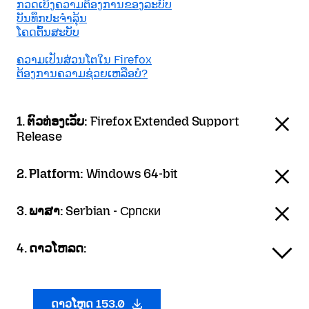
ກວດເບິງຄວາມຕ້ອງການຂອງລະບົບ
ບັນທຶກປະຈຳລຸ້ນ
ໂຄດຕົ້ນສະບັບ
ຄວາມເປັນສ່ວນໂຕໃນ Firefox
ຕ້ອງການຄວາມຊ່ວຍເຫລືອບໍ?
1. ຕົວທ່ອງເວັບ:
Firefox Extended Support
Release
2. Platform:
Windows 64-bit
3. ພາສາ:
Serbian - Српски
4. ດາວໂຫລດ:
ດາວໂຫຼດ 153.0