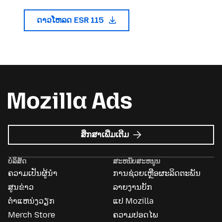
ດາວໂຫລດ ESR 115
ກ່ຽວກັບ
ສຶກສາເພີ່ມເຕີມ
Mozilla
Ads
ບໍລິສັດ
ສະຫນັບສະຫນູນ
ຄວາມເປັນຜູ້ນຳ
ການຊ່ວຍເຫຼືອຜະລິດຕະພັນ
ສູນຂ່າວ
ລາຍງານບັກ
ຕຳແຫນ່ງວຽກ
ແປ Mozilla
Merch Store
ຄວາມປອດໄພ