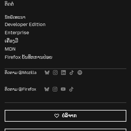
ຕິດຕໍ່
ນັກພັດທະນາ
Developer Edition
Enterprise
ເຄື່ອງມື
MDN
Firefox ບັນທຶກການປ່ອຍ
ຕິດຕາມ @Mozilla
ຕິດຕາມ @Firefox
ບໍລິຈາກ
ພາສາ
ທັງໝົດ
ພາສາ