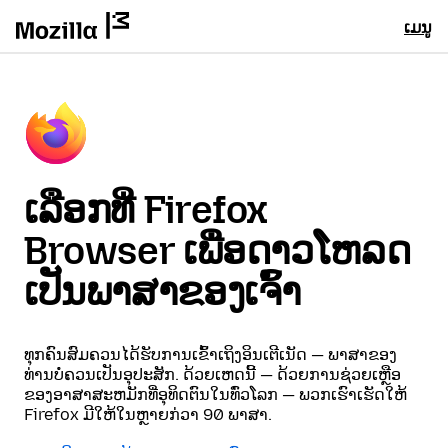
ເມນູ
ເລືອກທີ່ Firefox
Browser ເພື່ອດາວໂຫລດ
ເປັນພາສາຂອງເຈົ້າ
ທຸກຄົນສົມຄວນໄດ້ຮັບການເຂົ້າເຖິງອິນເຕີເນັດ — ພາສາຂອງ
ທ່ານບໍ່ຄວນເປັນອຸປະສັກ. ດ້ວຍເຫດນີ້ — ດ້ວຍການຊ່ວຍເຫຼືອ
ຂອງອາສາສະຫມັກທີ່ອຸທິດຕົນໃນທົ່ວໂລກ — ພວກເຮົາເຮັດໃຫ້
Firefox ມີໃຫ້ໃນຫຼາຍກ່ວາ 90 ພາສາ.