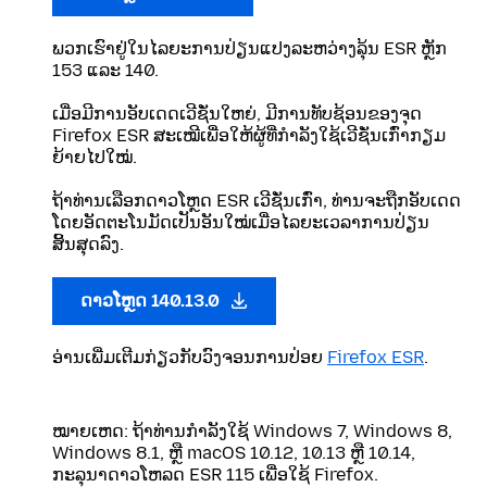
ພວກເຮົາຢູ່ໃນໄລຍະການປ່ຽນແປງລະຫວ່າງລຸ້ນ ESR ຫຼັກ
153 ແລະ 140.
ເມື່ອມີການອັບເດດເວີຊັ່ນໃຫຍ່, ມີການທັບຊ້ອນຂອງຈຸດ
Firefox ESR ສະເໝີເພື່ອໃຫ້ຜູ້ທີ່ກຳລັງໃຊ້ເວີຊັ່ນເກົ່າກຽມ
ຍ້າຍໄປໃໝ່.
ຖ້າທ່ານເລືອກດາວໂຫຼດ ESR ເວີຊັ່ນເກົ່າ, ທ່ານຈະຖືກອັບເດດ
ໂດຍອັດຕະໂນມັດເປັນອັນໃໝ່ເມື່ອໄລຍະເວລາການປ່ຽນ
ສິ້ນສຸດລົງ.
ດາວໂຫຼດ 140.13.0
ອ່ານເພີ່ມເຕີມກ່ຽວກັບວົງຈອນການປ່ອຍ
Firefox ESR
.
ໝາຍເຫດ: ຖ້າທ່ານກໍາລັງໃຊ້ Windows 7, Windows 8,
Windows 8.1, ຫຼື macOS 10.12, 10.13 ຫຼື 10.14,
ກະລຸນາດາວໂຫລດ ESR 115 ເພື່ອໃຊ້ Firefox.