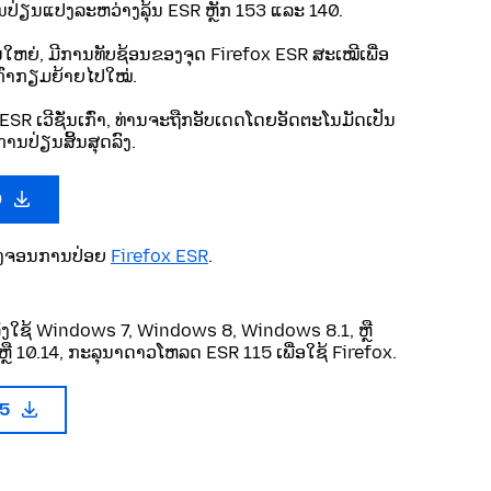
ປ່ຽນແປງລະຫວ່າງລຸ້ນ ESR ຫຼັກ 153 ແລະ 140.
ັ່ນໃຫຍ່, ມີການທັບຊ້ອນຂອງຈຸດ Firefox ESR ສະເໝີເພື່ອ
ນເກົ່າກຽມຍ້າຍໄປໃໝ່.
ESR ເວີຊັ່ນເກົ່າ, ທ່ານຈະຖືກອັບເດດໂດຍອັດຕະໂນມັດເປັນ
ານປ່ຽນສິ້ນສຸດລົງ.
0
ບວົງຈອນການປ່ອຍ
Firefox ESR
.
ັງໃຊ້ Windows 7, Windows 8, Windows 8.1, ຫຼື
ຼື 10.14, ກະລຸນາດາວໂຫລດ ESR 115 ເພື່ອໃຊ້ Firefox.
15