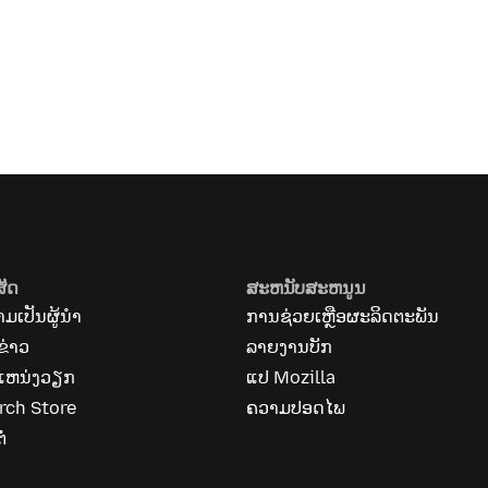
ສັດ
ສະຫນັບສະຫນູນ
ມເປັນຜູ້ນຳ
ການຊ່ວຍເຫຼືອຜະລິດຕະພັນ
ຂ່າວ
ລາຍງານບັກ
ແຫນ່ງວຽກ
ແປ Mozilla
rch Store
ຄວາມປອດໄພ
ໍ່