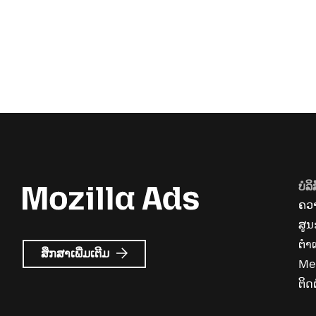
ບໍລິ
ຄວາ
ສູນ
ຕຳ
ກ່ຽວກັບ
ສຶກສາເພີ່ມເຕີມ
Me
Mozilla
Ads
ຕິດຕ