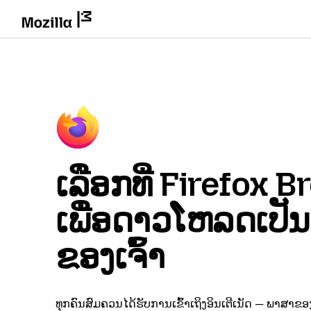
ເລືອກທີ່ Firefox 
ເພື່ອດາວໂຫລດເປັ
ຂອງເຈົ້າ
ທຸກຄົນສົມຄວນໄດ້ຮັບການເຂົ້າເຖິງອິນເຕີເນັດ — ພາສາຂອງ