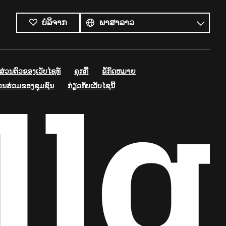
ພາສາ
ທັງໝົດ
ພາສາ
ບໍລິຈາກ
່ວນຕົວຂອງເວັບໄຊທ໌
ຄຸກກີ້
ຂໍ້ກົດຫມາຍ
່ວນຮ່ວມຂອງຊຸມຊົນ
ກ່ຽວກັບເວັບໄຊນີ້