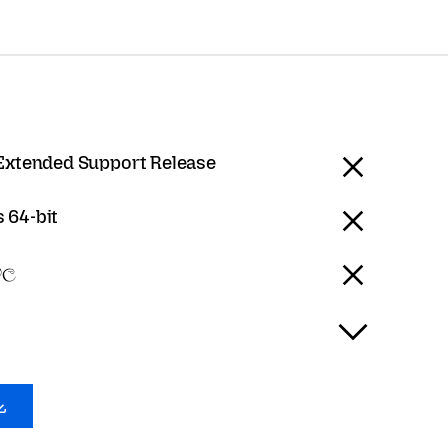
 Extended Support Release
 64-bit
හල