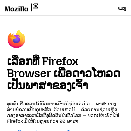
ເມນູ
ເລືອກທີ່ Firefox
Browser ເພື່ອດາວໂຫລດ
ເປັນພາສາຂອງເຈົ້າ
ທຸກຄົນສົມຄວນໄດ້ຮັບການເຂົ້າເຖິງອິນເຕີເນັດ — ພາສາຂອງ
ທ່ານບໍ່ຄວນເປັນອຸປະສັກ. ດ້ວຍເຫດນີ້ — ດ້ວຍການຊ່ວຍເຫຼືອ
ຂອງອາສາສະຫມັກທີ່ອຸທິດຕົນໃນທົ່ວໂລກ — ພວກເຮົາເຮັດໃຫ້
Firefox ມີໃຫ້ໃນຫຼາຍກ່ວາ 90 ພາສາ.