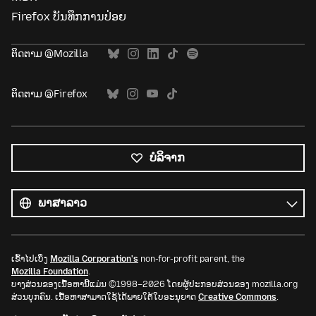
Firefox ບັນທຶກການປ່ອຍ
ຕິດຕາມ @Mozilla
ຕິດຕາມ @Firefox
ບໍລິຈາກ
ພາສາ
ທັງໝົດ
ພາສາ
ເຂົ້າໄປເບິ່ງ
Mozilla Corporation's
non-for-profit parent, the
Mozilla Foundation
.
ບາງສ່ວນຂອງເນື້ອຫານີ້ແມ່ນ ©1998–2026 ໂດຍຜູ້ປະກອບສ່ວນຂອງ mozilla.org
ສ່ວນບຸກຄົນ. ເນື້ອຫາສາມາດໃຊ້ໄດ້ພາຍໃຕ້ໃບອະນຸຍາດ
Creative Commons
.