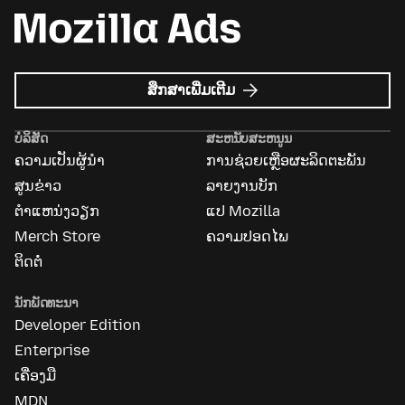
ກ່ຽວກັບ
ສຶກສາເພີ່ມເຕີມ
Mozilla
Ads
ບໍລິສັດ
ສະຫນັບສະຫນູນ
ຄວາມເປັນຜູ້ນຳ
ການຊ່ວຍເຫຼືອຜະລິດຕະພັນ
ສູນຂ່າວ
ລາຍງານບັກ
ຕຳແຫນ່ງວຽກ
ແປ Mozilla
Merch Store
ຄວາມປອດໄພ
ຕິດຕໍ່
ນັກພັດທະນາ
Developer Edition
Enterprise
ເຄື່ອງມື
MDN