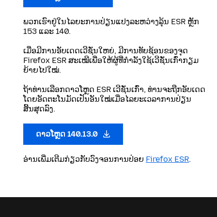
ພວກເຮົາຢູ່ໃນໄລຍະການປ່ຽນແປງລະຫວ່າງລຸ້ນ ESR ຫຼັກ
153 ແລະ 140.
ເມື່ອມີການອັບເດດເວີຊັ່ນໃຫຍ່, ມີການທັບຊ້ອນຂອງຈຸດ
Firefox ESR ສະເໝີເພື່ອໃຫ້ຜູ້ທີ່ກຳລັງໃຊ້ເວີຊັ່ນເກົ່າກຽມ
ຍ້າຍໄປໃໝ່.
ຖ້າທ່ານເລືອກດາວໂຫຼດ ESR ເວີຊັ່ນເກົ່າ, ທ່ານຈະຖືກອັບເດດ
ໂດຍອັດຕະໂນມັດເປັນອັນໃໝ່ເມື່ອໄລຍະເວລາການປ່ຽນ
ສິ້ນສຸດລົງ.
ດາວໂຫຼດ 140.13.0
ອ່ານເພີ່ມເຕີມກ່ຽວກັບວົງຈອນການປ່ອຍ
Firefox ESR
.