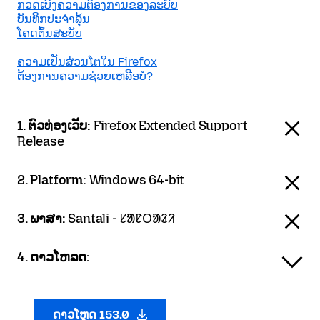
ກວດເບິງຄວາມຕ້ອງການຂອງລະບົບ
ບັນທຶກປະຈຳລຸ້ນ
ໂຄດຕົ້ນສະບັບ
ຄວາມເປັນສ່ວນໂຕໃນ Firefox
ຕ້ອງການຄວາມຊ່ວຍເຫລືອບໍ?
1. ຕົວທ່ອງເວັບ:
Firefox Extended Support
Release
2. Platform:
Windows 64-bit
3. ພາສາ:
Santali - ᱥᱟᱱᱛᱟᱲᱤ
4. ດາວໂຫລດ:
ດາວໂຫຼດ 153.0