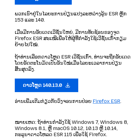
ພວກເຮົາຢູ່ໃນໄລຍະການປ່ຽນແປງລະຫວ່າງລຸ້ນ ESR ຫຼັກ
153 ແລະ 140.
ເມື່ອມີການອັບເດດເວີຊັ່ນໃຫຍ່, ມີການທັບຊ້ອນຂອງຈຸດ
Firefox ESR ສະເໝີເພື່ອໃຫ້ຜູ້ທີ່ກຳລັງໃຊ້ເວີຊັ່ນເກົ່າກຽມ
ຍ້າຍໄປໃໝ່.
ຖ້າທ່ານເລືອກດາວໂຫຼດ ESR ເວີຊັ່ນເກົ່າ, ທ່ານຈະຖືກອັບເດດ
ໂດຍອັດຕະໂນມັດເປັນອັນໃໝ່ເມື່ອໄລຍະເວລາການປ່ຽນ
ສິ້ນສຸດລົງ.
ດາວໂຫຼດ 140.13.0
ອ່ານເພີ່ມເຕີມກ່ຽວກັບວົງຈອນການປ່ອຍ
Firefox ESR
.
ໝາຍເຫດ: ຖ້າທ່ານກໍາລັງໃຊ້ Windows 7, Windows 8,
Windows 8.1, ຫຼື macOS 10.12, 10.13 ຫຼື 10.14,
ກະລຸນາດາວໂຫລດ ESR 115 ເພື່ອໃຊ້ Firefox.