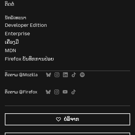
ຕິດຕໍ່
ນັກພັດທະນາ
Developer Edition
Enterprise
ເຄື່ອງມື
MDN
Firefox ບັນທຶກການປ່ອຍ
ຕິດຕາມ @Mozilla
ຕິດຕາມ @Firefox
ບໍລິຈາກ
ພາສາ
ທັງໝົດ
ພາສາ