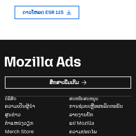
ດາວໂຫລດ ESR 115
ກ່ຽວກັບ
ສຶກສາເພີ່ມເຕີມ
Mozilla
Ads
ບໍລິສັດ
ສະຫນັບສະຫນູນ
ຄວາມເປັນຜູ້ນຳ
ການຊ່ວຍເຫຼືອຜະລິດຕະພັນ
ສູນຂ່າວ
ລາຍງານບັກ
ຕຳແຫນ່ງວຽກ
ແປ Mozilla
Merch Store
ຄວາມປອດໄພ