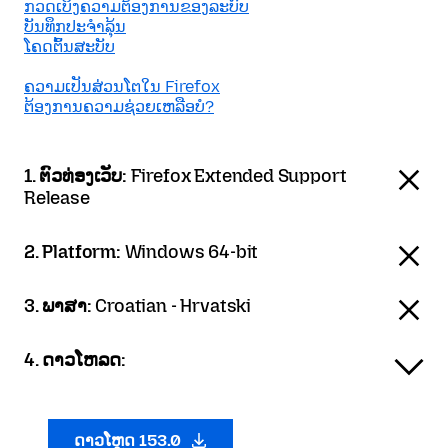
ກວດເບິງຄວາມຕ້ອງການຂອງລະບົບ
ບັນທຶກປະຈຳລຸ້ນ
ໂຄດຕົ້ນສະບັບ
ຄວາມເປັນສ່ວນໂຕໃນ Firefox
ຕ້ອງການຄວາມຊ່ວຍເຫລືອບໍ?
1. ຕົວທ່ອງເວັບ:
Firefox Extended Support
Release
2. Platform:
Windows 64-bit
3. ພາສາ:
Croatian - Hrvatski
4. ດາວໂຫລດ:
ດາວໂຫຼດ 153.0