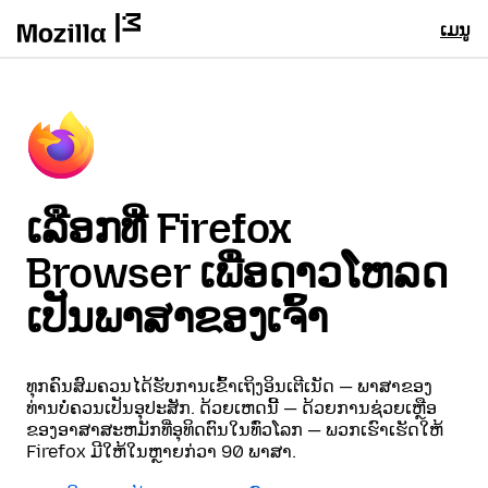
ເມນູ
ເລືອກທີ່ Firefox
Browser ເພື່ອດາວໂຫລດ
ເປັນພາສາຂອງເຈົ້າ
ທຸກຄົນສົມຄວນໄດ້ຮັບການເຂົ້າເຖິງອິນເຕີເນັດ — ພາສາຂອງ
ທ່ານບໍ່ຄວນເປັນອຸປະສັກ. ດ້ວຍເຫດນີ້ — ດ້ວຍການຊ່ວຍເຫຼືອ
ຂອງອາສາສະຫມັກທີ່ອຸທິດຕົນໃນທົ່ວໂລກ — ພວກເຮົາເຮັດໃຫ້
Firefox ມີໃຫ້ໃນຫຼາຍກ່ວາ 90 ພາສາ.