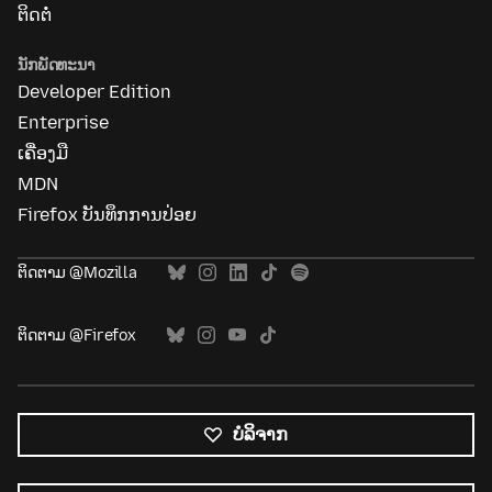
ຕິດຕໍ່
ນັກພັດທະນາ
Developer Edition
Enterprise
ເຄື່ອງມື
MDN
Firefox ບັນທຶກການປ່ອຍ
ຕິດຕາມ @Mozilla
ຕິດຕາມ @Firefox
ບໍລິຈາກ
ພາສາ
ທັງໝົດ
ພາສາ