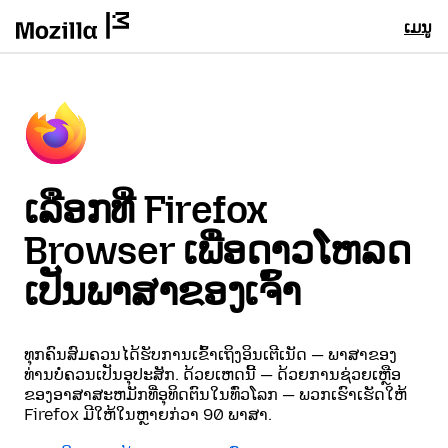
ເມນູ
ເລືອກທີ່ Firefox
Browser ເພື່ອດາວໂຫລດ
ເປັນພາສາຂອງເຈົ້າ
ທຸກຄົນສົມຄວນໄດ້ຮັບການເຂົ້າເຖິງອິນເຕີເນັດ — ພາສາຂອງ
ທ່ານບໍ່ຄວນເປັນອຸປະສັກ. ດ້ວຍເຫດນີ້ — ດ້ວຍການຊ່ວຍເຫຼືອ
ຂອງອາສາສະຫມັກທີ່ອຸທິດຕົນໃນທົ່ວໂລກ — ພວກເຮົາເຮັດໃຫ້
Firefox ມີໃຫ້ໃນຫຼາຍກ່ວາ 90 ພາສາ.