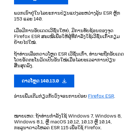
ພວກເຮົາຢູ່ໃນໄລຍະການປ່ຽນແປງລະຫວ່າງລຸ້ນ ESR ຫຼັກ
153 ແລະ 140.
ເມື່ອມີການອັບເດດເວີຊັ່ນໃຫຍ່, ມີການທັບຊ້ອນຂອງຈຸດ
Firefox ESR ສະເໝີເພື່ອໃຫ້ຜູ້ທີ່ກຳລັງໃຊ້ເວີຊັ່ນເກົ່າກຽມ
ຍ້າຍໄປໃໝ່.
ຖ້າທ່ານເລືອກດາວໂຫຼດ ESR ເວີຊັ່ນເກົ່າ, ທ່ານຈະຖືກອັບເດດ
ໂດຍອັດຕະໂນມັດເປັນອັນໃໝ່ເມື່ອໄລຍະເວລາການປ່ຽນ
ສິ້ນສຸດລົງ.
ດາວໂຫຼດ 140.13.0
ອ່ານເພີ່ມເຕີມກ່ຽວກັບວົງຈອນການປ່ອຍ
Firefox ESR
.
ໝາຍເຫດ: ຖ້າທ່ານກໍາລັງໃຊ້ Windows 7, Windows 8,
Windows 8.1, ຫຼື macOS 10.12, 10.13 ຫຼື 10.14,
ກະລຸນາດາວໂຫລດ ESR 115 ເພື່ອໃຊ້ Firefox.