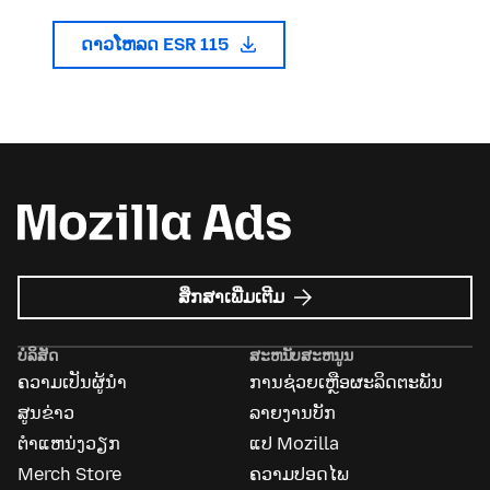
ດາວໂຫລດ ESR 115
ກ່ຽວກັບ
ສຶກສາເພີ່ມເຕີມ
Mozilla
Ads
ບໍລິສັດ
ສະຫນັບສະຫນູນ
ຄວາມເປັນຜູ້ນຳ
ການຊ່ວຍເຫຼືອຜະລິດຕະພັນ
ສູນຂ່າວ
ລາຍງານບັກ
ຕຳແຫນ່ງວຽກ
ແປ Mozilla
Merch Store
ຄວາມປອດໄພ