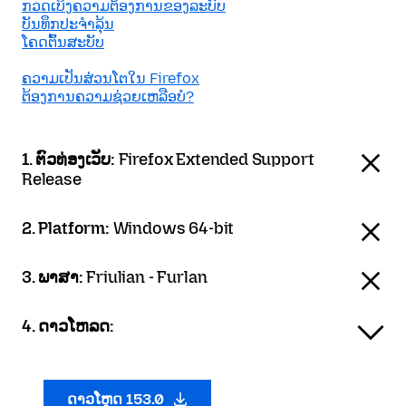
ກວດເບິງຄວາມຕ້ອງການຂອງລະບົບ
ບັນທຶກປະຈຳລຸ້ນ
ໂຄດຕົ້ນສະບັບ
ຄວາມເປັນສ່ວນໂຕໃນ Firefox
ຕ້ອງການຄວາມຊ່ວຍເຫລືອບໍ?
1. ຕົວທ່ອງເວັບ:
Firefox Extended Support
Release
2. Platform:
Windows 64-bit
3. ພາສາ:
Friulian - Furlan
4. ດາວໂຫລດ:
ດາວໂຫຼດ 153.0