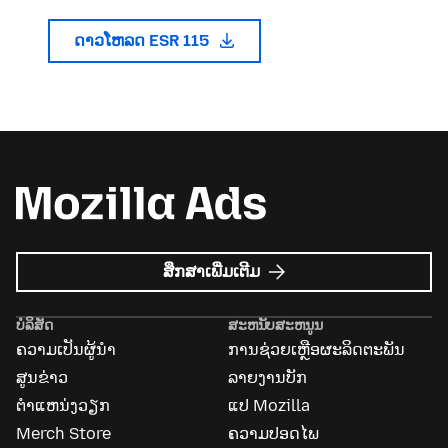
ດາວໂຫລດ ESR 115
ກ່ຽວກັບ
ສຶກສາເພີ່ມເຕີມ
Mozilla
Ads
ບໍລິສັດ
ສະຫນັບສະຫນູນ
ຄວາມເປັນຜູ້ນຳ
ການຊ່ວຍເຫຼືອຜະລິດຕະພັນ
ສູນຂ່າວ
ລາຍງານບັກ
ຕຳແຫນ່ງວຽກ
ແປ Mozilla
Merch Store
ຄວາມປອດໄພ