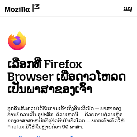
ເມນູ
ເລືອກທີ່ Firefox
Browser ເພື່ອດາວໂຫລດ
ເປັນພາສາຂອງເຈົ້າ
ທຸກຄົນສົມຄວນໄດ້ຮັບການເຂົ້າເຖິງອິນເຕີເນັດ — ພາສາຂອງ
ທ່ານບໍ່ຄວນເປັນອຸປະສັກ. ດ້ວຍເຫດນີ້ — ດ້ວຍການຊ່ວຍເຫຼືອ
ຂອງອາສາສະຫມັກທີ່ອຸທິດຕົນໃນທົ່ວໂລກ — ພວກເຮົາເຮັດໃຫ້
Firefox ມີໃຫ້ໃນຫຼາຍກ່ວາ 90 ພາສາ.