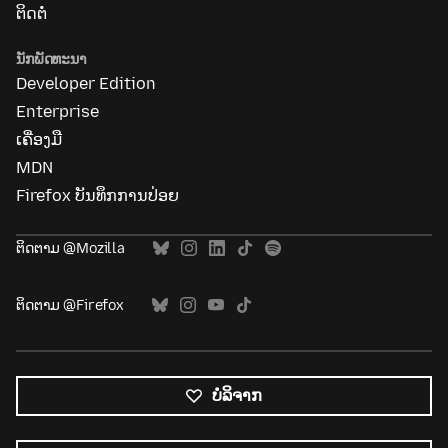
ຕິດຕໍ່
ນັກພັດທະນາ
Developer Edition
Enterprise
ເຄື່ອງມື
MDN
Firefox ບັນທຶກການປ່ອຍ
ຕິດຕາມ @Mozilla
ຕິດຕາມ @Firefox
ບໍລິຈາກ
ພາສາ
ທັງໝົດ
ພາສາ