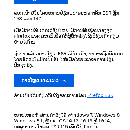
ພວກເຮົາຢູ່ໃນໄລຍະການປ່ຽນແປງລະຫວ່າງລຸ້ນ ESR ຫຼັກ
153 ແລະ 140.
ເມື່ອມີການອັບເດດເວີຊັ່ນໃຫຍ່, ມີການທັບຊ້ອນຂອງຈຸດ
Firefox ESR ສະເໝີເພື່ອໃຫ້ຜູ້ທີ່ກຳລັງໃຊ້ເວີຊັ່ນເກົ່າກຽມ
ຍ້າຍໄປໃໝ່.
ຖ້າທ່ານເລືອກດາວໂຫຼດ ESR ເວີຊັ່ນເກົ່າ, ທ່ານຈະຖືກອັບເດດ
ໂດຍອັດຕະໂນມັດເປັນອັນໃໝ່ເມື່ອໄລຍະເວລາການປ່ຽນ
ສິ້ນສຸດລົງ.
ດາວໂຫຼດ 140.13.0
ອ່ານເພີ່ມເຕີມກ່ຽວກັບວົງຈອນການປ່ອຍ
Firefox ESR
.
ໝາຍເຫດ: ຖ້າທ່ານກໍາລັງໃຊ້ Windows 7, Windows 8,
Windows 8.1, ຫຼື macOS 10.12, 10.13 ຫຼື 10.14,
ກະລຸນາດາວໂຫລດ ESR 115 ເພື່ອໃຊ້ Firefox.