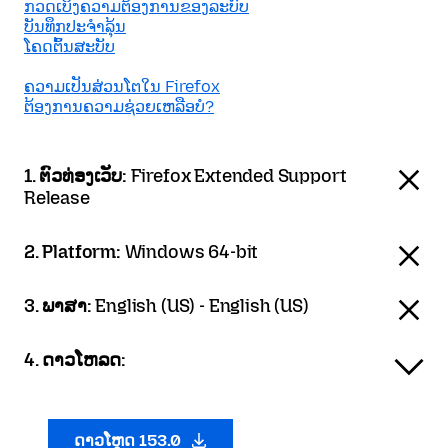
ກວດເບິງຄວາມຕ້ອງການຂອງລະບົບ
ບັນທຶກປະຈຳລຸ້ນ
ໂຄດຕົ້ນສະບັບ
ຄວາມເປັນສ່ວນໂຕໃນ Firefox
ຕ້ອງການຄວາມຊ່ວຍເຫລືອບໍ?
1. ຕົວທ່ອງເວັບ:
Firefox Extended Support
Release
2. Platform:
Windows 64-bit
3. ພາສາ:
English (US) - English (US)
4. ດາວໂຫລດ:
ດາວໂຫຼດ 153.0