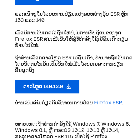
ພວກເຮົາຢູ່ໃນໄລຍະການປ່ຽນແປງລະຫວ່າງລຸ້ນ ESR ຫຼັກ
153 ແລະ 140.
ເມື່ອມີການອັບເດດເວີຊັ່ນໃຫຍ່, ມີການທັບຊ້ອນຂອງຈຸດ
Firefox ESR ສະເໝີເພື່ອໃຫ້ຜູ້ທີ່ກຳລັງໃຊ້ເວີຊັ່ນເກົ່າກຽມ
ຍ້າຍໄປໃໝ່.
ຖ້າທ່ານເລືອກດາວໂຫຼດ ESR ເວີຊັ່ນເກົ່າ, ທ່ານຈະຖືກອັບເດດ
ໂດຍອັດຕະໂນມັດເປັນອັນໃໝ່ເມື່ອໄລຍະເວລາການປ່ຽນ
ສິ້ນສຸດລົງ.
ດາວໂຫຼດ 140.13.0
ອ່ານເພີ່ມເຕີມກ່ຽວກັບວົງຈອນການປ່ອຍ
Firefox ESR
.
ໝາຍເຫດ: ຖ້າທ່ານກໍາລັງໃຊ້ Windows 7, Windows 8,
Windows 8.1, ຫຼື macOS 10.12, 10.13 ຫຼື 10.14,
ກະລຸນາດາວໂຫລດ ESR 115 ເພື່ອໃຊ້ Firefox.