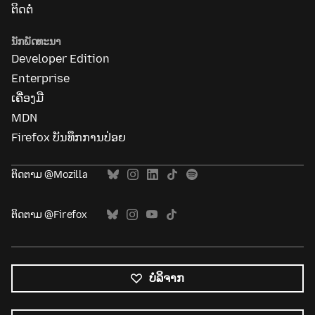
ຕິດຕໍ່
ນັກພັດທະນາ
Developer Edition
Enterprise
ເຄື່ອງມື
MDN
Firefox ບັນທຶກການປ່ອຍ
ຕິດຕາມ @Mozilla
ຕິດຕາມ @Firefox
ບໍລິຈາກ
ພາສາ
ທັງໝົດ
ພາສາ