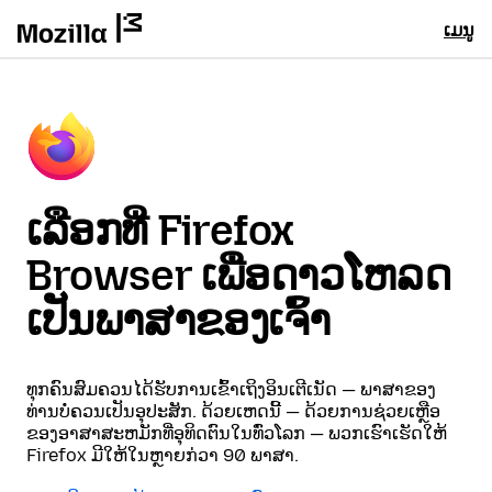
ເມນູ
ເລືອກທີ່ Firefox
Browser ເພື່ອດາວໂຫລດ
ເປັນພາສາຂອງເຈົ້າ
ທຸກຄົນສົມຄວນໄດ້ຮັບການເຂົ້າເຖິງອິນເຕີເນັດ — ພາສາຂອງ
ທ່ານບໍ່ຄວນເປັນອຸປະສັກ. ດ້ວຍເຫດນີ້ — ດ້ວຍການຊ່ວຍເຫຼືອ
ຂອງອາສາສະຫມັກທີ່ອຸທິດຕົນໃນທົ່ວໂລກ — ພວກເຮົາເຮັດໃຫ້
Firefox ມີໃຫ້ໃນຫຼາຍກ່ວາ 90 ພາສາ.