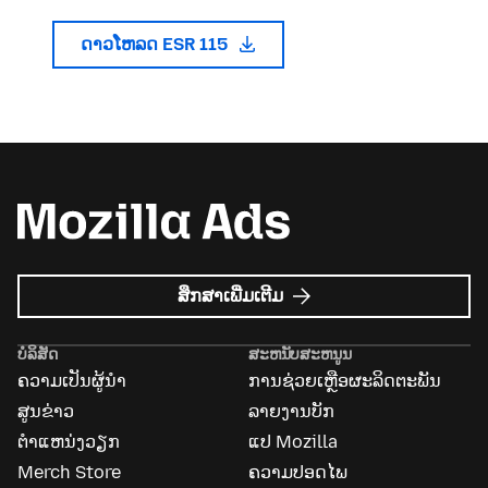
ດາວໂຫລດ ESR 115
ກ່ຽວກັບ
ສຶກສາເພີ່ມເຕີມ
Mozilla
Ads
ບໍລິສັດ
ສະຫນັບສະຫນູນ
ຄວາມເປັນຜູ້ນຳ
ການຊ່ວຍເຫຼືອຜະລິດຕະພັນ
ສູນຂ່າວ
ລາຍງານບັກ
ຕຳແຫນ່ງວຽກ
ແປ Mozilla
Merch Store
ຄວາມປອດໄພ