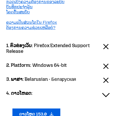
ກວດເບິງຄວາມຕ້ອງການຂອງລະບົບ
ບັນທຶກປະຈຳລຸ້ນ
ໂຄດຕົ້ນສະບັບ
ຄວາມເປັນສ່ວນໂຕໃນ Firefox
ຕ້ອງການຄວາມຊ່ວຍເຫລືອບໍ?
1. ຕົວທ່ອງເວັບ:
Firefox Extended Support
Release
2. Platform:
Windows 64-bit
3. ພາສາ:
Belarusian - Беларуская
4. ດາວໂຫລດ:
ດາວໂຫຼດ 153.0