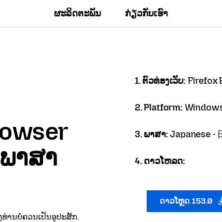
ຜະລິດຕະພັນ
ກ່ຽວກັບເຮົາ
1. ຕົວທ່ອງເວັບ:
Firefox
2. Platform:
Windows
Browser
3. ພາສາ:
Japanese 
ນພາສາ
4. ດາວໂຫລດ:
ດາວໂຫຼດ 153.0
ທ່ານບໍ່ຄວນເປັນອຸປະສັກ.