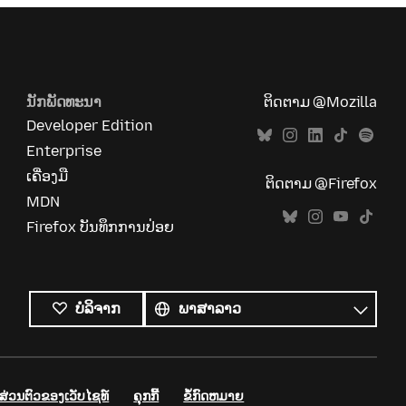
ນັກພັດທະນາ
ຕິດຕາມ @Mozilla
Developer Edition
Enterprise
ເຄື່ອງມື
ຕິດຕາມ @Firefox
MDN
Firefox ບັນທຶກການປ່ອຍ
ພາສາ
ທັງໝົດ
ພາສາ
ບໍລິຈາກ
່ວນຕົວຂອງເວັບໄຊທ໌
ຄຸກກີ້
ຂໍ້ກົດຫມາຍ