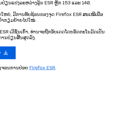
ປ່ຽນແປງລະຫວ່າງລຸ້ນ ESR ຫຼັກ 153 ແລະ 140.
ັ່ນໃຫຍ່, ມີການທັບຊ້ອນຂອງຈຸດ Firefox ESR ສະເໝີເພື່ອ
ນເກົ່າກຽມຍ້າຍໄປໃໝ່.
ESR ເວີຊັ່ນເກົ່າ, ທ່ານຈະຖືກອັບເດດໂດຍອັດຕະໂນມັດເປັນ
ານປ່ຽນສິ້ນສຸດລົງ.
0
ບວົງຈອນການປ່ອຍ
Firefox ESR
.