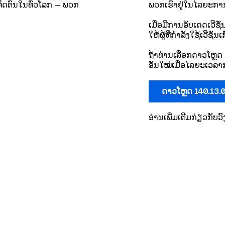
ທິດຕົນໃນທົ່ວໂລກ — ພວກ
ພວກເຮົາຢູ່ໃນໄລຍະການ
ເມື່ອມີການອັບເດດເວີຊ
ໃຫ້ຜູ້ທີ່ກຳລັງໃຊ້ເວີຊັ່
ຖ້າທ່ານເລືອກດາວໂຫຼດ 
ອັນໃໝ່ເມື່ອໄລຍະເວລາກ
ດາວໂຫຼດ 140.13.
ອ່ານເພີ່ມເຕີມກ່ຽວກັ