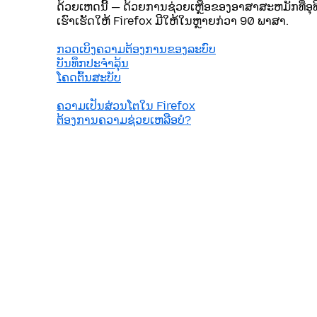
ດ້ວຍເຫດນີ້ — ດ້ວຍການຊ່ວຍເຫຼືອຂອງອາສາສະຫມັກທີ່ອຸ
ເຮົາເຮັດໃຫ້ Firefox ມີໃຫ້ໃນຫຼາຍກ່ວາ 90 ພາສາ.
ກວດເບິງຄວາມຕ້ອງການຂອງລະບົບ
ບັນທຶກປະຈຳລຸ້ນ
ໂຄດຕົ້ນສະບັບ
ຄວາມເປັນສ່ວນໂຕໃນ Firefox
ຕ້ອງການຄວາມຊ່ວຍເຫລືອບໍ?