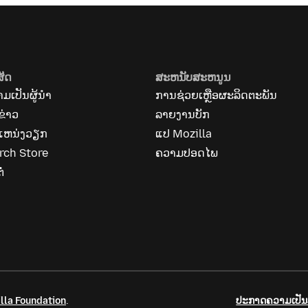
ສັດ
ສະຫນັບສະຫນູນ
ມເປັນຜູ້ນຳ
ການຊ່ວຍເຫຼືອຜະລິດຕະພັນ
ຂ່າວ
ລາຍງານບັກ
ແຫນ່ງວຽກ
ແປ Mozilla
rch Store
ຄວາມປອດໄພ
ໍ່
lla Foundation
.
ປະກາດຄວາມເປັນສ