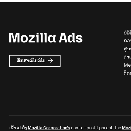
ບໍລິ
ຄວາ
ສູນ
ຕຳ
ກ່ຽວກັບ
ສຶກສາເພີ່ມເຕີມ
Me
Mozilla
Ads
ຕິດຕ
ເຂົ້າໄປເບິ່ງ
Mozilla Corporation's
non-for-profit parent, the
Mozi