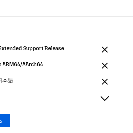
 Extended Support Release
 ARM64/AArch64
- 日本語