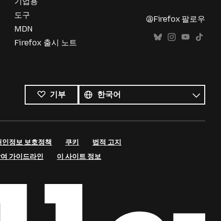
기업용
도구
@Firefox 팔로우
MDN
Firefox 출시 노트
모든
언어
언어
기부
개인정보 보호정책
쿠키
법적 고지
참여 가이드라인
이 사이트 정보