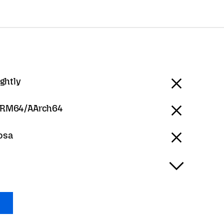
ightly
RM64/AArch64
osa