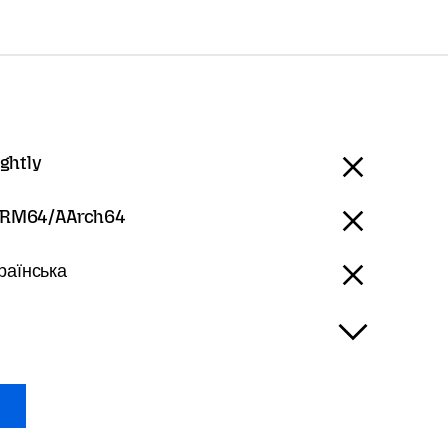
ightly
RM64/AArch64
країнська