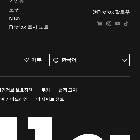
기업용
도구
@Firefox 팔로우
MDN
Firefox 출시 노트
모든
언어
언어
기부
개인정보 보호정책
쿠키
법적 고지
참여 가이드라인
이 사이트 정보