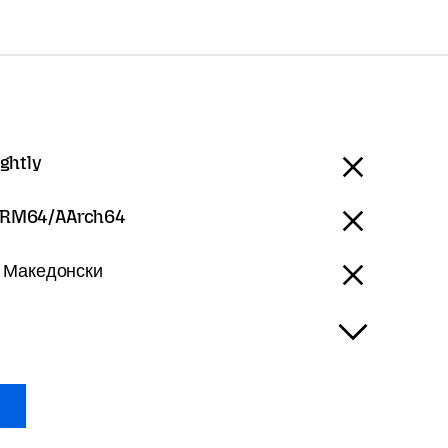
ightly
RM64/AArch64
 Македонски