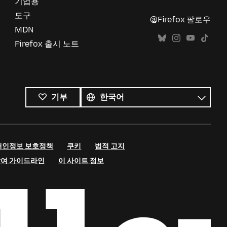
기업용
도구
@Firefox 팔로우
MDN
Firefox 출시 노트
모든
언어
언어
기부
개인정보 보호정책
쿠키
법적 고지
참여 가이드라인
이 사이트 정보