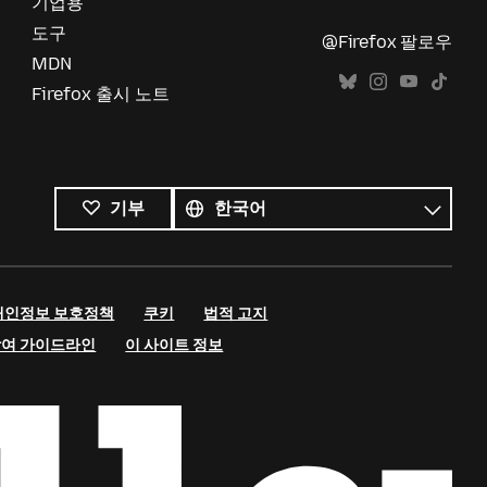
기업용
도구
@Firefox 팔로우
MDN
Firefox 출시 노트
모든
언어
언어
기부
개인정보 보호정책
쿠키
법적 고지
참여 가이드라인
이 사이트 정보