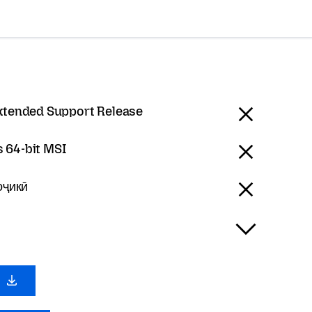
Extended Support Release
 64-bit MSI
Тоҷикӣ
0