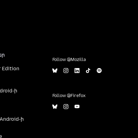
եր
Follow @Mozilla
 Edition
droid-ի
Follow @Firefox
 Android-ի
e