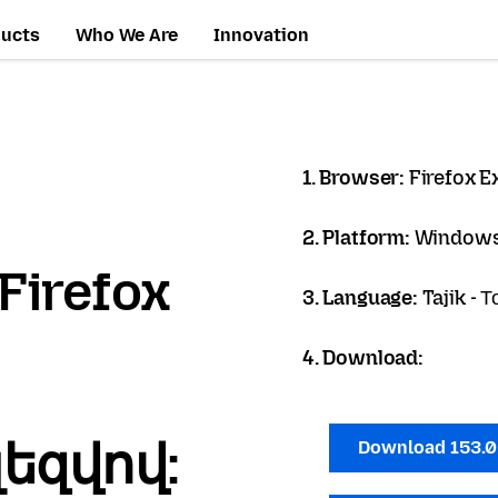
ducts
Who We Are
Innovation
1. Browser:
Firefox 
2. Platform:
Windows
Firefox
3. Language:
Tajik - 
4. Download:
լեզվով:
Download 153.