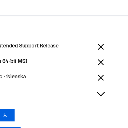
Extended Support Release
 64-bit MSI
c - íslenska
0