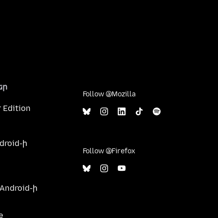
եր
Follow @Mozilla
 Edition
droid-ի
Follow @Firefox
 Android-ի
e