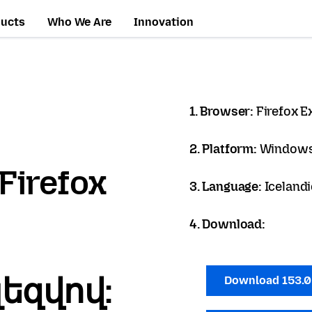
ducts
Who We Are
Innovation
1. Browser:
Firefox 
2. Platform:
Windows
Firefox
3. Language:
Icelandi
4. Download:
լեզվով:
Download 153.