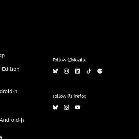
եր
Follow @Mozilla
 Edition
droid-ի
Follow @Firefox
 Android-ի
e