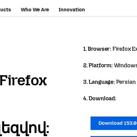
ducts
Who We Are
Innovation
1. Browser:
Firefox 
2. Platform:
Windows
Firefox
3. Language:
4. Download:
լեզվով:
Download 153.