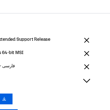
Extended Support Release
 64-bit MSI
Persian - فارسی
0