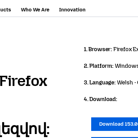
ducts
Who We Are
Innovation
1. Browser:
Firefox 
2. Platform:
Windows
Firefox
3. Language:
Welsh -
4. Download:
լեզվով:
Download 153.