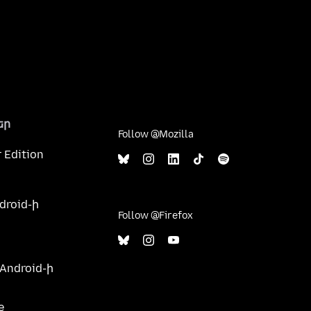
եր
Follow @Mozilla
 Edition
droid-ի
Follow @Firefox
 Android-ի
e