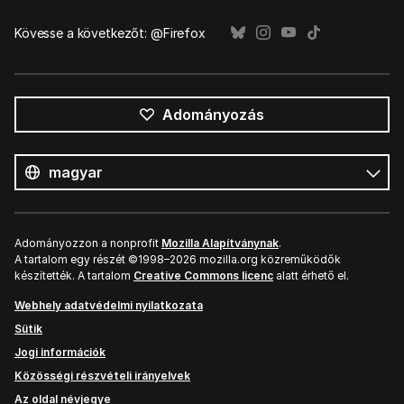
Kövesse a következőt: @Firefox
Adományozás
Összes
nyelv
Nyelv
Adományozzon a nonprofit
Mozilla Alapítványnak
.
A tartalom egy részét ©1998–2026 mozilla.org közreműködők
készítették. A tartalom
Creative Commons licenc
alatt érhető el.
Webhely adatvédelmi nyilatkozata
Sütik
Jogi információk
Közösségi részvételi irányelvek
Az oldal névjegye