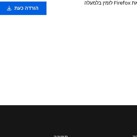
בעזרת מתנדבים מסורים מסביב לעולם - אנחנו הופכים את Firefox לזמין בלמעלה
הורדה כעת