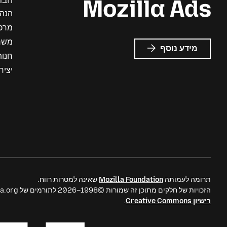
חבר
הנה
מרכז
משר
על
מידע נוסף
חנות
פרסומות
של
יציר
Mozilla
תרומה לעמותה
Mozilla Foundation
שאינה למטרות רווח.
הזכויות של חלקים מתוכן זה שמורות ©1998–2026 לתורמים של mozilla.org. התוכן זמין תחת
רישיון Creative Commons
.