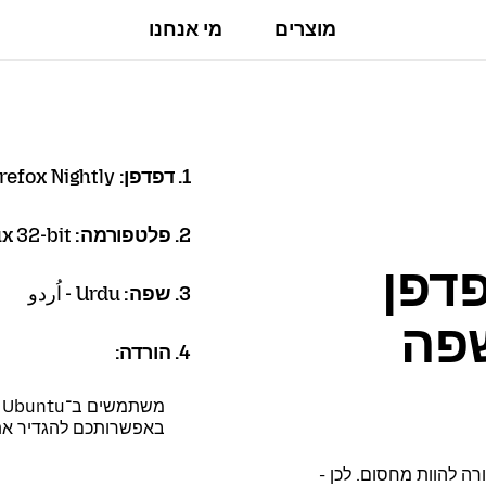
מוצרים
מי אנחנו
1. דפדפן:
refox Nightly
2. פלטפורמה:
x 32-bit
פדפן
3. שפה:
Urdu - اُردو
 בשפה
4. הורדה:
משתמשים ב־Debian, Ubuntu או כל הפצה מבוססת Debian?
באפשרותכם להגדיר א
ה להוות מחסום. לכן -