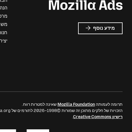
חבר
הנה
מרכז
משר
על
מידע נוסף
חנות
פרסומות
של
יציר
Mozilla
תרומה לעמותה
Mozilla Foundation
שאינה למטרות רווח.
הזכויות של חלקים מתוכן זה שמורות ©1998–2026 לתורמים של mozilla.org. התוכן זמין תחת
רישיון Creative Commons
.