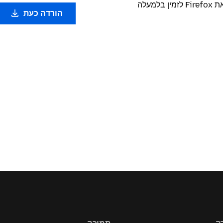
בעזרת מתנדבים מסורים מסביב לעולם - אנחנו הופכים את Firefox לזמין בלמעלה
הורדה כעת