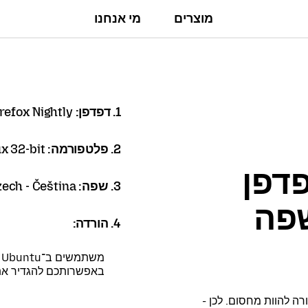
מוצרים
מי אנחנו
1. דפדפן:
refox Nightly
2. פלטפורמה:
x 32-bit
פדפן
3. שפה:
ech - Čeština
 בשפה
4. הורדה:
משתמשים ב־Debian, Ubuntu או כל הפצה מבוססת Debian?
באפשרותכם להגדיר א
ה להוות מחסום. לכן -