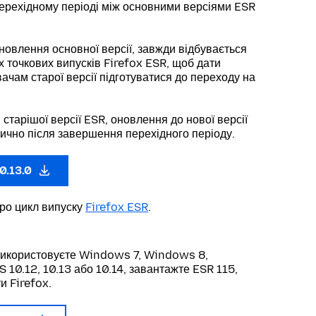
ерехідному періоді між основними версіями ESR
новлення основної версії, завжди відбувається
х точкових випусків Firefox ESR, щоб дати
ачам старої версії підготуватися до переходу на
 старішої версії ESR, оновлення до нової версії
ично після завершення перехідного періоду.
0.13.0
про цикл випуску
Firefox ESR
.
використовуєте Windows 7, Windows 8,
10.12, 10.13 або 10.14, завантажте ESR 115,
и Firefox.