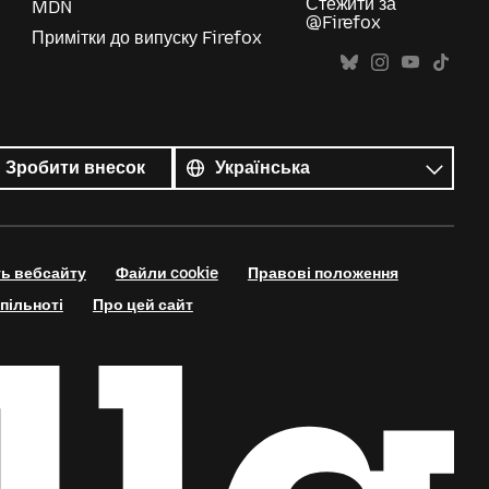
Стежити за
MDN
@Firefox
Примітки до випуску Firefox
Усі
мови
Мова
Зробити внесок
ть вебсайту
Файли cookie
Правові положення
пільноті
Про цей сайт