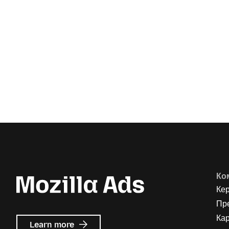
Ко
Ке
Пр
Кар
about
Learn more