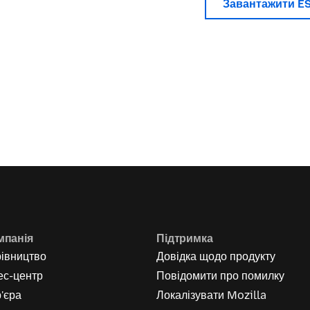
Завантажити E
мпанія
Підтримка
рівництво
Довідка щодо продукту
ес-центр
Повідомити про помилку
'єра
Локалізувати Mozilla