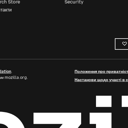
rch Store
Security
такти
dation
.
Положення про приватніс
м mozilla.org.
Настанови щодо участі в с