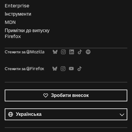
Enterprise
Інструменти
MDN
Примітки до випуску
Firefox
Стежити за @Mozilla
Стежити за @Firefox
Зробити внесок
Усі
мови
Мова