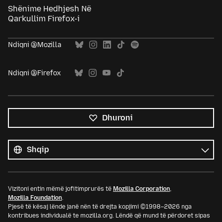
Shënime Hedhjesh Në
Qarkullim Firefox-i
Ndiqni @Mozilla
Ndiqni @Firefox
Dhuroni
Krejt
gjuhët
Gjuhë
Vizitoni entin mëmë jofitimprurës të
Mozilla Corporation
,
Mozilla Foundation
.
Pjesë të kësaj lënde janë nën të drejta kopjimi ©1998–2026 nga
kontribues individualë te mozilla.org. Lëndë që mund të përdoret sipas