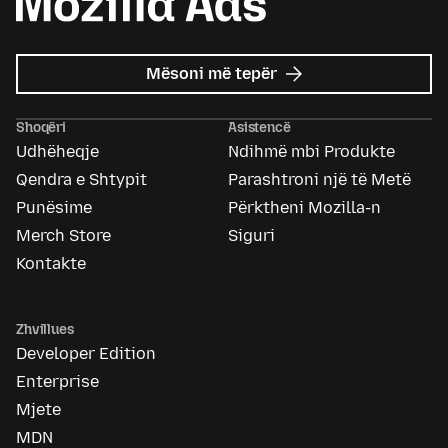
mbi
Mësoni më tepër
Mozilla
Ads
Shoqëri
Asistencë
Udhëheqje
Ndihmë mbi Produkte
Qendra e Shtypit
Parashtroni një të Metë
Punësime
Përktheni Mozilla-n
Merch Store
Siguri
Kontakte
Zhvillues
Developer Edition
Enterprise
Mjete
MDN