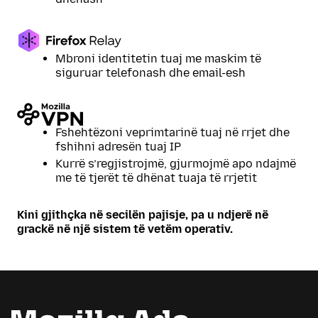
Mbroni identitetin tuaj me maskim të
siguruar telefonash dhe email-esh
Fshehtëzoni veprimtarinë tuaj në rrjet dhe
fshihni adresën tuaj IP
Kurrë s’regjistrojmë, gjurmojmë apo ndajmë
me të tjerët të dhënat tuaja të rrjetit
Kini gjithçka në secilën pajisje, pa u ndjerë në
grackë në një sistem të vetëm operativ.