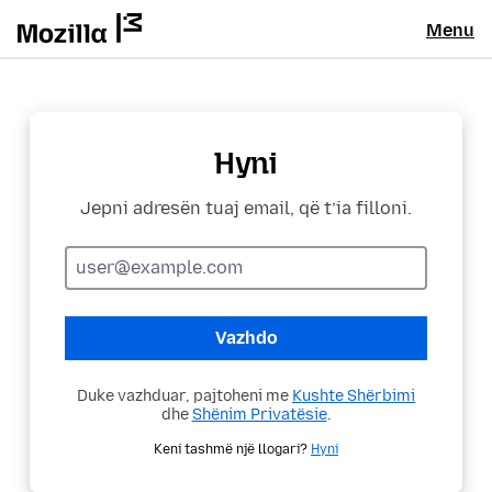
Menu
Hyni
Jepni adresën tuaj email, që t’ia filloni.
Adresë
email
Vazhdo
Duke vazhduar, pajtoheni me
Kushte Shërbimi
dhe
Shënim Privatësie
.
Keni tashmë një llogari?
Hyni