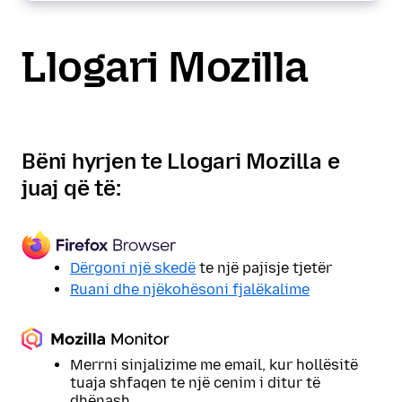
Llogari Mozilla
Bëni hyrjen te Llogari Mozilla e
juaj që të:
Dërgoni një skedë
te një pajisje tjetër
Ruani dhe njëkohësoni fjalëkalime
Merrni sinjalizime me email, kur hollësitë
tuaja shfaqen te një cenim i ditur të
dhënash