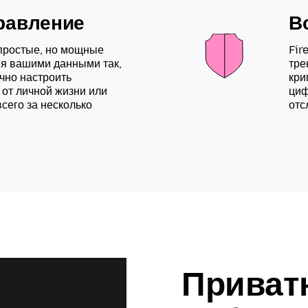
равление
В
 простые, но мощные
Fir
я вашими данными так,
тре
очно настроить
кри
 от личной жизни или
циф
сего за несколько
отс
Приватн