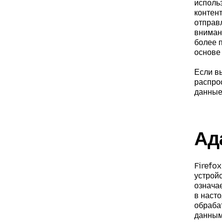
исполь
контен
отправ
внимани
более 
основе
Если в
распро
данные
Ад
Firefo
устрой
означае
в наст
обраба
данным