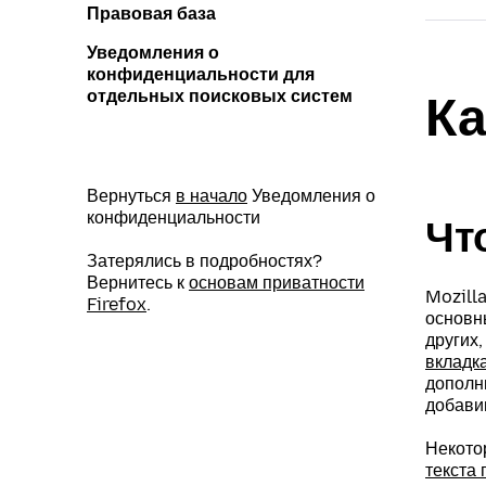
Правовая база
Уведомления о
конфиденциальности для
отдельных поисковых систем
Ка
Вернуться
в начало
Уведомления о
конфиденциальности
Чт
Затерялись в подробностях?
Вернитесь к
основам приватности
Mozill
Firefox
.
основны
других
вкладк
дополн
добав
Некото
текста