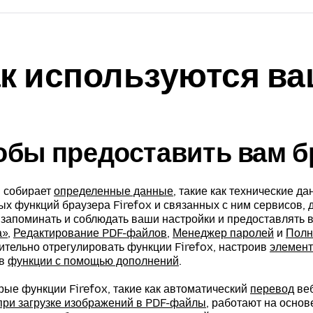
к используются в
обы предоставить вам бр
a собирает
определенные данные
, такие как технические д
х функций браузера Firefox и связанных с ним сервисов, д
, запоминать и соблюдать ваши настройки и предоставлять 
а»
,
Редактирование PDF-файлов
,
Менеджер паролей
и
Полн
ительно отрегулировать функции Firefox, настроив
элемент
ив
функции с помощью дополнений
.
рые функции Firefox, такие как автоматический
перевод
веб
 при загрузке изображений в PDF-файлы
, работают на основ