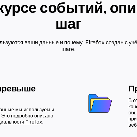
 курсе событий, оп
шаг
ользуются ваши данные и почему. Firefox создан с уч
шаге.
 превыше
П
В о
кон
данные мы используем и
обы
. Это подробно описано
при
иальности Firefox
.
веб