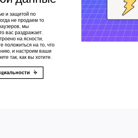
ью и защитой по
огда не продаем то
браузеров, мы
то вас раздражает.
троено на ясности,
е положиться на то, что
анию, и настроим ваши
те так, как вы хотите.
нциальности