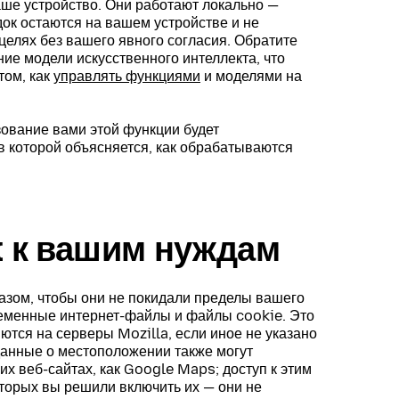
ше устройство. Они работают локально —
ок остаются на вашем устройстве и не
целях без вашего явного согласия. Обратите
ние модели искусственного интеллекта, что
том, как
управлять функциями
и моделями на
ование вами этой функции будет
 в которой объясняется, как обрабатываются
x к вашим нуждам
азом, чтобы они не покидали пределы вашего
ременные интернет-файлы и файлы cookie. Это
ются на серверы Mozilla, если иное не указано
данные о местоположении также могут
х веб-сайтах, как Google Maps; доступ к этим
оторых вы решили включить их — они не