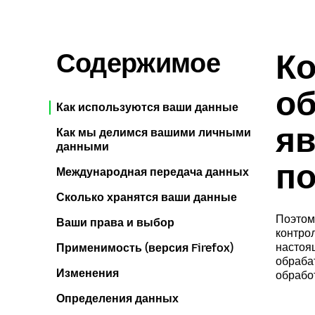
Содержимое
Ко
об
Как используются ваши данные
яв
Как мы делимся вашими личными
данными
по
Международная передача данных
Сколько хранятся ваши данные
Поэтом
Ваши права и выбор
контро
настоя
Применимость (версия Firefox)
обраба
Изменения
обрабо
Определения данных