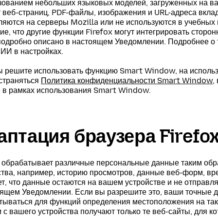
зованием небольших языковых моделей, загруженных на ва
т веб-страниц, PDF-файлы, изображения и URL-адреса вклад
ляются на серверы Mozilla или не используются в учебных 
е, что другие функции Firefox могут интегрировать сторон
подробно описано в настоящем Уведомлении. Подробнее о 
 ИИ в настройках.
ы решите использовать функцию Smart Window, на использ
страняться
Политика конфиденциальности Smart Window
,
 в рамках использования Smart Window.
аптация браузера Firefo
x обрабатывает различные персональные данные таким обр
ства, например, историю просмотров, данные веб-форм, в
т, что данные остаются на вашем устройстве и не отправля
оящем Уведомлении. Если вы разрешите это, ваши точные 
тываться для функций определения местоположения на таки
 с вашего устройства получают только те веб-сайты, для к