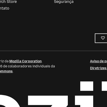
rch Store
Segurança
ntato
riz da
Mozilla Corporation
.
Aviso de p
 de colaboradores individuais da
Diretrize
Commons
.