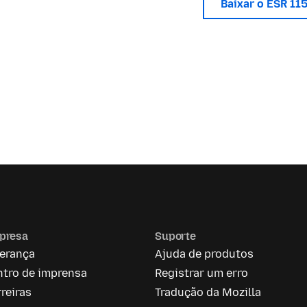
Baixar o ESR 11
presa
Suporte
derança
Ajuda de produtos
ntro de imprensa
Registrar um erro
reiras
Tradução da Mozilla