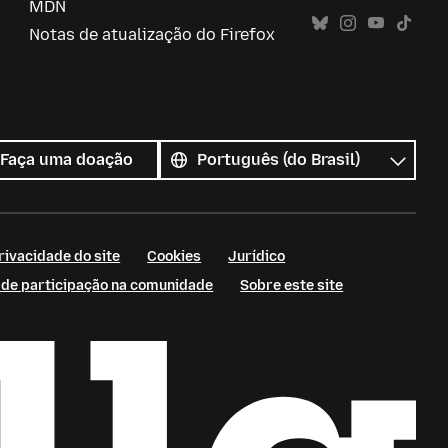
MDN
Notas de atualização do Firefox
Todos
os
Idioma
Faça uma doação
idiomas
rivacidade do site
Cookies
Jurídico
s de participação na comunidade
Sobre este site