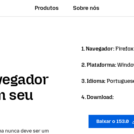
Produtos
Sobre nós
1. Navegador:
Firefo
2. Plataforma:
Windo
vegador
3. Idioma:
Portuguese 
m seu
4. Download:
Baixar o 153.0
ma nunca deve ser um