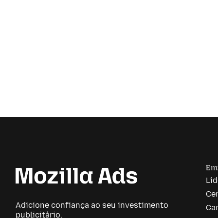
Em
Li
Ce
Adicione confiança ao seu investimento
Car
publicitário.