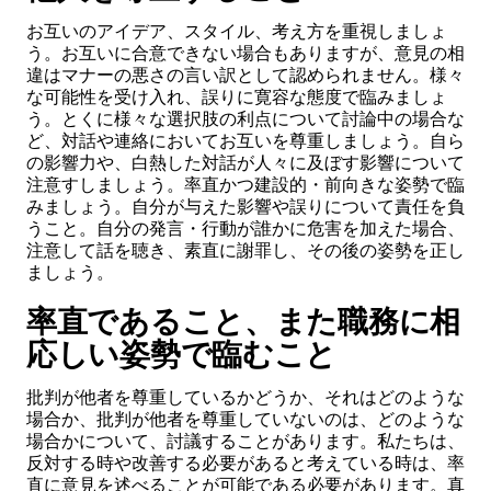
お互いのアイデア、スタイル、考え方を重視しましょ
う。お互いに合意できない場合もありますが、意見の相
違はマナーの悪さの言い訳として認められません。様々
な可能性を受け入れ、誤りに寛容な態度で臨みましょ
う。とくに様々な選択肢の利点について討論中の場合な
ど、対話や連絡においてお互いを尊重しましょう。自ら
の影響力や、白熱した対話が人々に及ぼす影響について
注意すしましょう。率直かつ建設的・前向きな姿勢で臨
みましょう。自分が与えた影響や誤りについて責任を負
うこと。自分の発言・行動が誰かに危害を加えた場合、
注意して話を聴き、素直に謝罪し、その後の姿勢を正し
ましょう。
率直であること、また職務に相
応しい姿勢で臨むこと
批判が他者を尊重しているかどうか、それはどのような
場合か、批判が他者を尊重していないのは、どのような
場合かについて、討議することがあります。私たちは、
反対する時や改善する必要があると考えている時は、率
直に意見を述べることが可能である
必要があります
。真