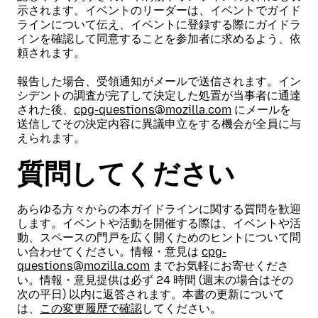
示されます。イベントのリーダーは、イベントでガイド
ラインについて伝え、イベントに登録する際にガイドラ
インを確認して同意することを参加者に求めるよう、依
頼されます。
報告した場合、受領通知がメールで送信されます。イン
シデントの調査が完了して決定した処置が当事者に通達
された後、
cpg-questions@mozilla.com
にメールを
送信してその決定内容に異議申立をする機会が全員に与
えられます。
質問してください
あらゆる方々からの本ガイドラインに関する質問を歓迎
します。イベントや活動を開催する際は、イベントや活
動、スペースの門戸を広く開くためのヒントについて問
い合わせてください。情報・意見は
cpg-
questions@mozilla.com
までお気軽にお寄せくださ
い。情報・意見提供は必ず 24 時間 (週末の場合はその
次の平日) 以内に返答されます。本書の更新について
は、
この変更履歴で確認
してください。