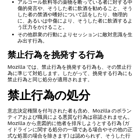
アルコール飲料等の薬物を断っている者に対する中
傷的発言や、そうした者に飲酒を勧めること、そう
した者の禁酒や嗜好について話をしたり、物理的
に、あるいは中傷により、そうした者に飲酒するよ
う圧力をかけること。
その他群衆の行動によりセッションに敵対意識を生
み出す行為。
禁止行為を挑発する行為
Mozilla では、禁止行為を挑発する行為も、その禁止行
為に準じて対処します。したがって、挑発する行為にも
禁止行為と同じ処分が適用されます。
禁止行為の処分
意志決定権限を付与された者も含め、Mozilla のボラン
ティアおよび職員による悪質な行為は容認されません。
Mozilla から意図的に他者を排斥しようとする行為 (ガ
イドラインに関する処分の一環である場合やその他の正
式な処置の場合を除きます) は認められず、そうした行