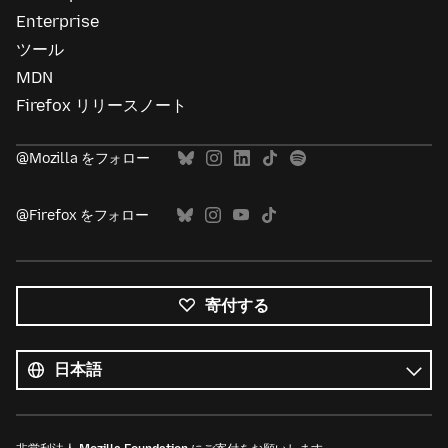
Enterprise
ツール
MDN
Firefox リリースノート
@Mozilla をフォロー
@Firefox をフォロー
寄付する
す
べ
言
て
語
の
言
語