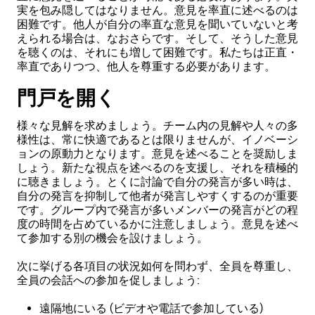
実を包み隠してはなりません。意見を率直に述べるのは
困難です。他人が自分の率直な意見を聞いていないと考
えられる場合は、なおさらです。そして、そうした意見
を聴くのは、それにも増して困難です。私たちは正直・
率直でありつつ、他人を尊重する必要があります。
門戸を開く
様々な見解を求めましょう。チーム内の見解や人々の多
様性は、常に快適であるとは限りませんが、イノベーシ
ョンの原動力となります。意見を述べることを奨励しま
しょう。新たな視点を述べるのを支援し、それを積極的
に聴きましょう。とくに討論で自分の発言が多い時は、
自分の発言を抑制して他者が発言しやすくするのが重要
です。グループ内で発言が多いメンバーの発言がどの程
度の時間を占めているかに注意しましょう。意見を述べ
て参加する別の機会を設けましょう。
次に挙げる各項目の状況如何を問わず、全員を尊重し、
全員の会話への参加を促しましょう:
遠隔地にいる (ビデオや電話で参加している)