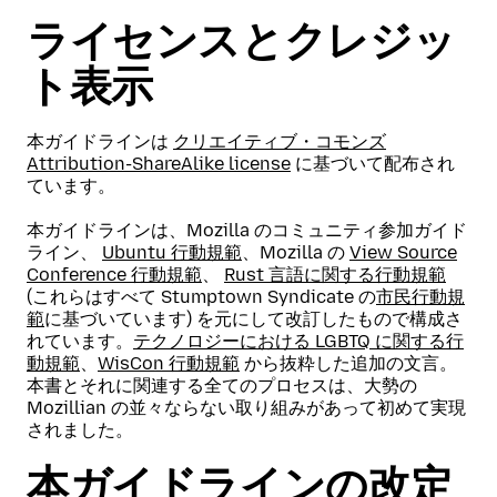
ライセンスとクレジッ
ト表示
本ガイドラインは
クリエイティブ・コモンズ
Attribution-ShareAlike license
に基づいて配布され
ています。
本ガイドラインは、Mozilla のコミュニティ参加ガイド
ライン、
Ubuntu 行動規範
、Mozilla の
View Source
Conference 行動規範
、
Rust 言語に関する行動規範
(これらはすべて Stumptown Syndicate の
市民行動規
範
に基づいています) を元にして改訂したもので構成さ
れています。
テクノロジーにおける LGBTQ に関する行
動規範
、
WisCon 行動規範
から抜粋した追加の文言。
本書とそれに関連する全てのプロセスは、大勢の
Mozillian の並々ならない取り組みがあって初めて実現
されました。
本ガイドラインの改定