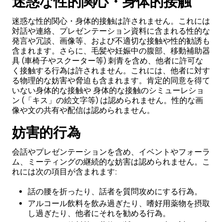
迷惑な性的関心・身体的接触
迷惑な性的関心・身体的接触は許されません。これには
対話や連絡、プレゼンテーション資料に含まれる性的な
発言や冗談、画像等、および不適切な接触や性的勧誘も
含まれます。さらに、毛髪や妊娠中の腹部、移動補助器
具 (車椅子やスクーター等) 刺青を含め、他者に許可な
く接触する行為は許されません。これには、他者に対す
る物理的な妨害や脅迫も含まれます。肯定的同意を得て
いない身体的な接触や 身体的な接触のシミューレショ
ン (「キス」の絵文字等) は認められません。性的な画
像や文の共有や配信は認められません。
妨害的行為
会話やプレゼンテーションを含め、イベントやフォーラ
ム、ミーティングの継続的な妨害は認められません。こ
れには次の項目が含まれます:
話の腰を折ったり、話者を質問攻めにする行為。
アルコール飲料を飲み過ぎたり、嗜好用薬物を摂取
し過ぎたり、他者にそれを勧める行為。