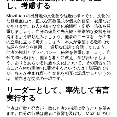
し、考慮する
Mozillian の出身地の文化圏や経歴は様々です。文化的
な相違点には、正式な宗教儀式や個人的習慣・衣服など
があります。各人の様々な文化的慣行・姿勢・信条を尊
重しましょう。自分の偏見や先入観・差別的な姿勢を解
消するよう取り組みましょう。他者のニーズを、その者
の立場に立って考えましょう。本人が希望する敬称 (代
名詞を含む) を使用し、適切な口調で会話しましょう。
他者の権利とプライバシー、秘密を尊重しましょう。自
分で調べるほか、他者と相互に教え、学び合いましょ
う。ありとあらゆる民族や文化について、その慣習を知
ることをMozillian に要求するというのは非現実的です
が、各人が生まれ育った文化を相互に認識するというの
は、前向きな交流の一環です。
リーダーとして、率先して有言
実行する
他者は行動と発言が一致した者の指示に従うことを望み
ます。自分の行動は他者に影響を及ぼし、Mozilla の組