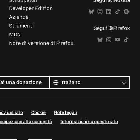
Sviluppatori
Segui @Mozilla
Developer Edition
Aziende
Strumenti
Segui @Firefox
MDN
Note di versione di Firefox
Tutte
le
Lingua
Fai una donazione
lingue
cy del sito
Cookie
Note legali
tecipazione alla comunità
Informazioni su questo sito