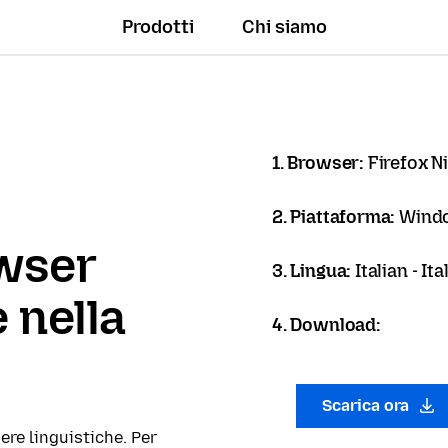
Prodotti
Chi siamo
1. Browser:
Firefox N
2. Piattaforma:
Windo
owser
3. Lingua:
Italian - It
 nella
4. Download:
Scarica ora
ere linguistiche. Per