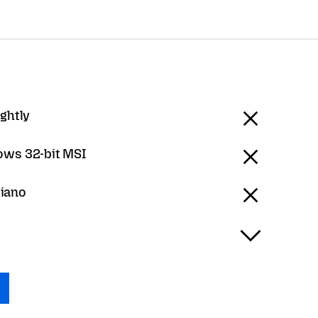
ightly
ws 32-bit MSI
aliano