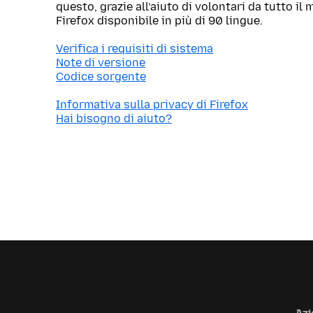
questo, grazie all’aiuto di volontari da tutto i
Firefox disponibile in più di 90 lingue.
Verifica i requisiti di sistema
Note di versione
Codice sorgente
Informativa sulla privacy di Firefox
Hai bisogno di aiuto?