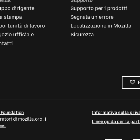
ienda
Supporto
uppo dirigente
Supporto per i prodotti
la stampa
Segnala un errore
ortunità di lavoro
Localizzazione in Mozilla
ozio ufficiale
Sicurezza
tatti
 Foundation
.
Informativa sulla priva
atori di mozilla.org. I
Linee guida per la par
ons
.