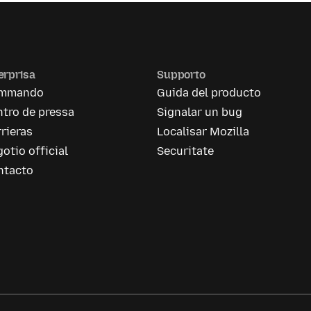
erprisa
Supporto
mmando
Guida del producto
tro de pressa
Signalar un bug
rieras
Localisar Mozilla
otio official
Securitate
ntacto