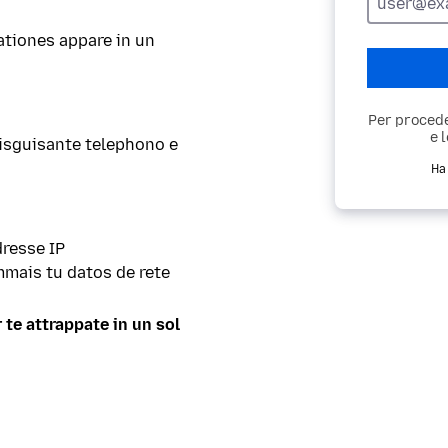
de
e-
ationes appare in un
mail
Per procede
e 
disguisante telephono e
Ha
dresse IP
mmais tu datos de rete
 te attrappate in un sol