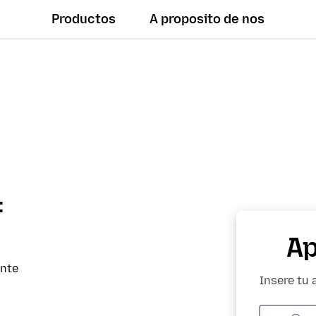
Productos
A proposito de nos
:
Ap
ente
Insere tu 
Adresse