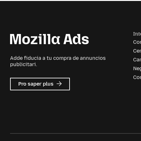
Int
Co
Cen
Adde fiducia a tu compra de annuncios
Car
publicitari.
Neg
Co
re
Pro saper plus
Avisos
publicitari
de
Mozilla