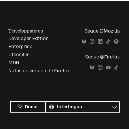
Disveloppatores
Seque @Mozilla
Developer Edition
Enterprise
Utensiles
Seque @Firefox
MDN
Notas de version de Firefox
Tote
le
Lingua
Donar
linguas