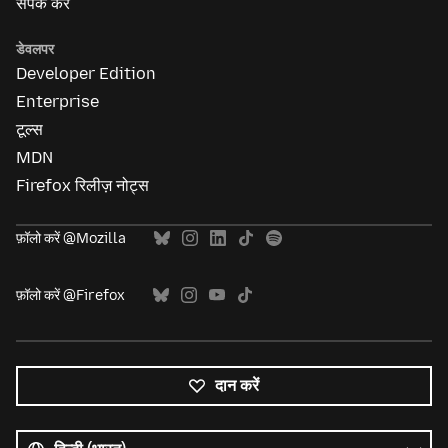
संपर्क करें
डेवलपर
Developer Edition
Enterprise
टूल्स
MDN
Firefox रिलीज़ नोट्स
फ़ॉलो करें @Mozilla
फ़ॉलो करें @Firefox
दान करें
सभी
भाषाएं
भाषा