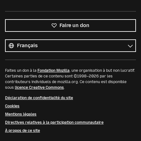
Faire un don
Toutes
les
Langue
langues
Faites un don à la
Fondation Mozilla
, une organisation à but non lucratif.
Certaines parties de ce contenu sont ©1998–2026 par les
contributeurs individuels de mozilla.org. Ce contenu est disponible
sous
licence Creative Commons
.
Déclaration de confidentialité du site
Cookies
Mentions légales
Directives relatives à la participation communautaire
À propos de ce site