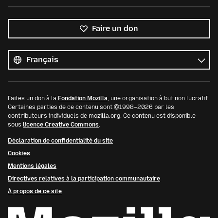
Faire un don
Toutes
les
Langue
langues
Faites un don à la
Fondation Mozilla
, une organisation à but non lucratif.
Certaines parties de ce contenu sont ©1998–2026 par les
contributeurs individuels de mozilla.org. Ce contenu est disponible
sous
licence Creative Commons
.
Déclaration de confidentialité du site
Cookies
Mentions légales
Directives relatives à la participation communautaire
À propos de ce site