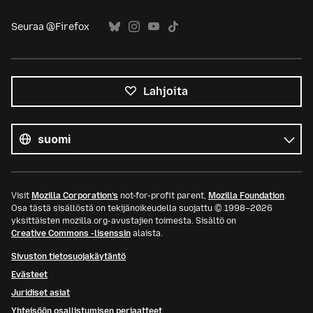
Seuraa @Firefox
Lahjoita
Kaikki
kielet
Kieli
Visit
Mozilla Corporation’s
not-for-profit parent,
Mozilla Foundation
.
Osa tästä sisällöstä on tekijänoikeudella suojattu © 1998–2026
yksittäisten mozilla.org-avustajien toimesta. Sisältö on
Creative Commons -lisenssin
alaista.
Sivuston tietosuojakäytäntö
Evästeet
Juridiset asiat
Yhteisöön osallistumisen periaatteet