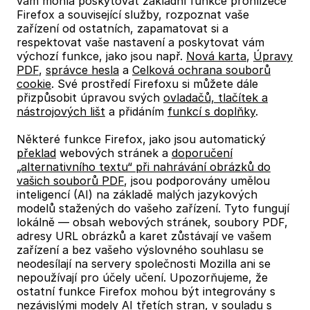
vám mohla poskytovat základní funkce prohlížeče
Firefox a související služby, rozpoznat vaše
zařízení od ostatních, zapamatovat si a
respektovat vaše nastavení a poskytovat vám
výchozí funkce, jako jsou např.
Nová karta
,
Úpravy
PDF
,
správce hesla
a
Celková ochrana souborů
cookie
. Své prostředí Firefoxu si můžete dále
přizpůsobit úpravou svých
ovladačů, tlačítek a
nástrojových lišt
a přidáním
funkcí s doplňky
.
Některé funkce Firefox, jako jsou automatický
překlad
webových stránek a
doporučení
„alternativního textu“ při nahrávání obrázků do
vašich souborů PDF
, jsou podporovány umělou
inteligencí (AI) na základě malých jazykových
modelů stažených do vašeho zařízení. Tyto fungují
lokálně — obsah webových stránek, soubory PDF,
adresy URL obrázků a karet zůstávají ve vašem
zařízení a bez vašeho výslovného souhlasu se
neodesílají na servery společnosti Mozilla ani se
nepoužívají pro účely učení. Upozorňujeme, že
ostatní funkce Firefox mohou být integrovány s
nezávislými modely AI třetích stran, v souladu s