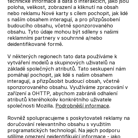
technické informace a data o interakcích, jako jsou
poloha, velikost, zobrazení a kliknutí na obsah
nebo reklamu Nové karty s cílem pochopit, jak lidé
s naším obsahem interagují, a pro přizpůsobení
budoucího obsahu, včetně sponzorovaného
obsahu. Tyto údaje mohou být sdíleny s našimi
reklamními partnery v souhrnné a/nebo
deidentifikované formě.
V některých regionech tato data používáme k
vytváření modelů a skupinových uživatelů na
základě společných atributů. Tato seskupení nám
pomáhají pochopit, jak lidé s našim obsahem
interagují, a přizpůsobit budoucí obsah, včetně
sponzorovaného obsahu. Využíváme zpracování v
zařízení a OHTTP, abychom zabránili odhalení
atributů kteréhokoliv konkrétního uživatele
společnosti Mozilla.
Podrobnější informace
.
Rovněž spolupracujeme s poskytovateli reklamy na
doručování relevantního obsahu s využitím
programatických technologií. Na jejich podporu
sdílíme omezení neidentifikující informace - jako