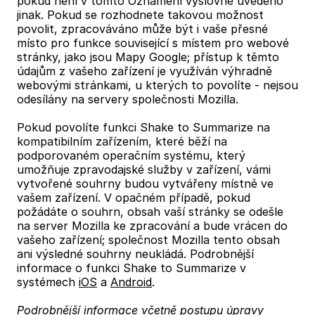
pokud není v tomto Oznámení výslovně uvedeno
jinak. Pokud se rozhodnete takovou možnost
povolit, zpracováváno může být i vaše přesné
místo pro funkce související s místem pro webové
stránky, jako jsou Mapy Google; přístup k těmto
údajům z vašeho zařízení je využíván výhradně
webovými stránkami, u kterých to povolíte - nejsou
odesílány na servery společnosti Mozilla.
Pokud povolíte funkci Shake to Summarize na
kompatibilním zařízením, které běží na
podporovaném operačním systému, který
umožňuje zpravodajské služby v zařízení, vámi
vytvořené souhrny budou vytvářeny místně ve
vašem zařízení. V opačném případě, pokud
požádáte o souhrn, obsah vaší stránky se odešle
na server Mozilla ke zpracování a bude vrácen do
vašeho zařízení; společnost Mozilla tento obsah
ani výsledné souhrny neukládá. Podrobnější
informace o funkci Shake to Summarize v
systémech
iOS
a
Android
.
Podrobnější informace včetně postupu úpravy