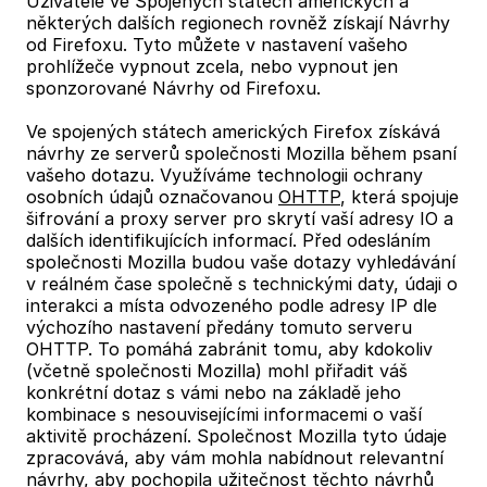
Uživatelé ve Spojených státech amerických a
některých dalších regionech rovněž získají Návrhy
od Firefoxu. Tyto můžete v nastavení vašeho
prohlížeče vypnout zcela, nebo vypnout jen
sponzorované Návrhy od Firefoxu.
Ve spojených státech amerických Firefox získává
návrhy ze serverů společnosti Mozilla během psaní
vašeho dotazu. Využíváme technologii ochrany
osobních údajů označovanou
OHTTP
, která spojuje
šifrování a proxy server pro skrytí vaší adresy IO a
dalších identifikujících informací. Před odesláním
společnosti Mozilla budou vaše dotazy vyhledávání
v reálném čase společně s technickými daty, údaji o
interakci a místa odvozeného podle adresy IP dle
výchozího nastavení předány tomuto serveru
OHTTP. To pomáhá zabránit tomu, aby kdokoliv
(včetně společnosti Mozilla) mohl přiřadit váš
konkrétní dotaz s vámi nebo na základě jeho
kombinace s nesouvisejícími informacemi o vaší
aktivitě procházení. Společnost Mozilla tyto údaje
zpracovává, aby vám mohla nabídnout relevantní
návrhy, aby pochopila užitečnost těchto návrhů