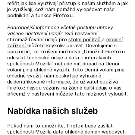
měřit,jak lidé využívají přístup k našim službám a jak
je využívají, což nám pomáhá vylepšovat naše
podnikání a funkce Firefoxu.
Podrobnější informace včetně postupu úpravy
vašeho nastavení údajů:
Svá nastavení
shromažďování údajů pro
stolní počítač
a
mobilní
zařízení
můžete kdykoliv upravit. Dovolujeme si
upozornit, že zrušení možnosti „Umožnit Firefoxu
odesílat technické údaje a data o interakcích
společnosti Mozilla“ nebude mít dopad na
Denní
volání ping ohledně využití
. Toto Denní volání ping
ohledně využití nám poskytuje výhradně
deidentifikované informace, že uživatel používá
Firefox; nejsou vázány na žádné další údaje o vás,
přičemž v nastavení můžete tuto možnost vyloučit.
Nabídka našich služeb
Pokud nám to umožníte, Firefox bude zasílat
společnosti Mozilla data ohledně domén webových