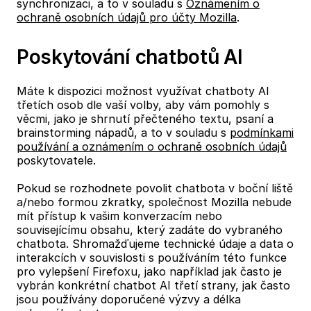
synchronizaci, a to v souladu s
Oznámením o
ochraně osobních údajů pro účty Mozilla
.
Poskytování chatbotů AI
Máte k dispozici možnost využívat chatboty AI
třetích osob dle vaší volby, aby vám pomohly s
věcmi, jako je shrnutí přečteného textu, psaní a
brainstorming nápadů, a to v souladu s
podmínkami
používání a oznámením o ochraně osobních údajů
poskytovatele.
Pokud se rozhodnete povolit chatbota v boční liště
a/nebo formou zkratky, společnost Mozilla nebude
mít přístup k vašim konverzacím nebo
souvisejícímu obsahu, který zadáte do vybraného
chatbota. Shromažďujeme technické údaje a data o
interakcích v souvislosti s používáním této funkce
pro vylepšení Firefoxu, jako například jak často je
vybrán konkrétní chatbot AI třetí strany, jak často
jsou používány doporučené výzvy a délka