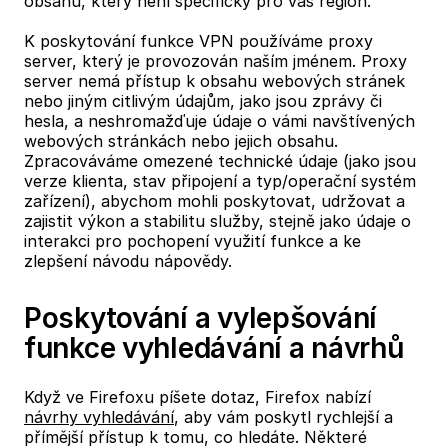
obsahu, který není specifický pro váš region.
K poskytování funkce VPN používáme proxy
server, který je provozován naším jménem. Proxy
server nemá přístup k obsahu webových stránek
nebo jiným citlivým údajům, jako jsou zprávy či
hesla, a neshromažďuje údaje o vámi navštívených
webových stránkách nebo jejich obsahu.
Zpracováváme omezené technické údaje (jako jsou
verze klienta, stav připojení a typ/operační systém
zařízení), abychom mohli poskytovat, udržovat a
zajistit výkon a stabilitu služby, stejně jako údaje o
interakci pro pochopení využití funkce a ke
zlepšení návodu nápovědy.
Poskytování a vylepšování
funkce vyhledávání a návrhů
Když ve Firefoxu píšete dotaz, Firefox nabízí
návrhy vyhledávání
, aby vám poskytl rychlejší a
přímější přístup k tomu, co hledáte. Některé