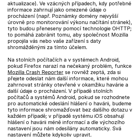
aktualizace). Ve vzácných případech, kdy potřebné
informace zahrnují jako omezené údaje o
procházení (např. Poznámky domény nejvyšší
úrovně pro monitorování výkonu načítání stránek),
tyto budou přeneseny pomocí technologie OHTTP;
to pomáhá zabránit tomu, aby společnost Mozilla
propojila vás nebo vaše zařízení s daty
shromážděnými za tímto účelem.
Na stolních počítačích a v systémech Android,
pokud Firefox narazí na nečekaný problém, funkce
Mozilla Crash Reporter
se rovněž zeptá, zda si
přejete odeslat nám další informace, které mohou
zahrnovat stránky otevřené v okamžiku havárie a
další údaje o procházení. V případě stolních
počítačů a systémů Android, pokud se rozhodnete
pro automatické odeslání hlášení o havárii, budeme
tyto informace shromažďovat bez dalšího dotazu v
každém případě; v případě systému iOS obsahují
hlášení o havárii méně informací a dle výchozího
nastavení jsou nám odesílány automaticky. Svá
nastavení můžete kdykoliv upravit.