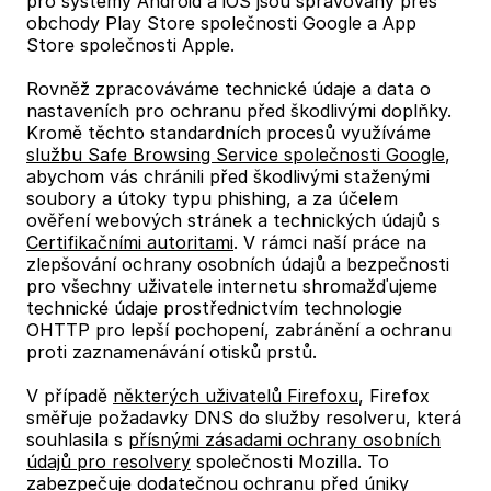
pro systémy Android a iOS jsou spravovány přes
obchody Play Store společnosti Google a App
Store společnosti Apple.
Rovněž zpracováváme technické údaje a data o
nastaveních pro ochranu před škodlivými doplňky.
Kromě těchto standardních procesů využíváme
službu Safe Browsing Service společnosti Google
,
abychom vás chránili před škodlivými staženými
soubory a útoky typu phishing, a za účelem
ověření webových stránek a technických údajů s
Certifikačními autoritami
. V rámci naší práce na
zlepšování ochrany osobních údajů a bezpečnosti
pro všechny uživatele internetu shromažďujeme
technické údaje prostřednictvím technologie
OHTTP pro lepší pochopení, zabránění a ochranu
proti zaznamenávání otisků prstů.
V případě
některých uživatelů Firefoxu
, Firefox
směřuje požadavky DNS do služby resolveru, která
souhlasila s
přísnými zásadami ochrany osobních
údajů pro resolvery
společnosti Mozilla. To
zabezpečuje dodatečnou ochranu před úniky