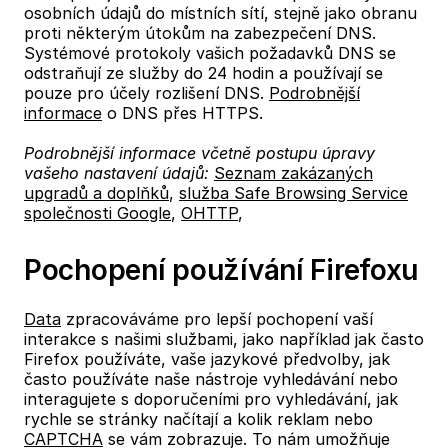
osobních údajů do místních sítí, stejně jako obranu
proti některým útokům na zabezpečení DNS.
Systémové protokoly vašich požadavků DNS se
odstraňují ze služby do 24 hodin a používají se
pouze pro účely rozlišení DNS.
Podrobnější
informace
o DNS přes HTTPS.
Podrobnější informace včetně postupu úpravy
vašeho nastavení údajů:
Seznam zakázaných
upgradů a doplňků
,
služba Safe Browsing Service
společnosti Google
,
OHTTP
,
Pochopení používání Firefoxu
Data
zpracováváme pro lepší pochopení vaší
interakce s našimi službami, jako například jak často
Firefox používáte, vaše jazykové předvolby, jak
často používáte naše nástroje vyhledávání nebo
interagujete s doporučeními pro vyhledávání, jak
rychle se stránky načítají a kolik reklam nebo
CAPTCHA
se vám zobrazuje. To nám umožňuje