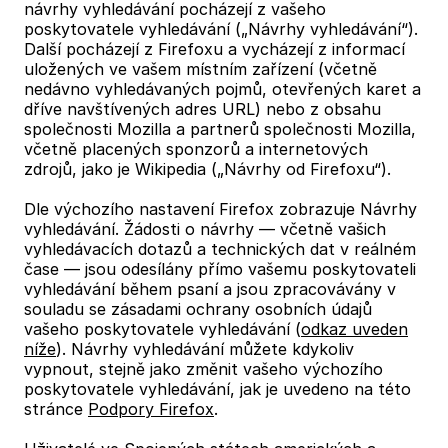
návrhy vyhledávání pocházejí z vašeho
poskytovatele vyhledávání („Návrhy vyhledávání“).
Další pocházejí z Firefoxu a vycházejí z informací
uložených ve vašem místním zařízení (včetně
nedávno vyhledávaných pojmů, otevřených karet a
dříve navštívených adres URL) nebo z obsahu
společnosti Mozilla a partnerů společnosti Mozilla,
včetně placených sponzorů a internetových
zdrojů, jako je Wikipedia („Návrhy od Firefoxu“).
Dle výchozího nastavení Firefox zobrazuje Návrhy
vyhledávání. Žádosti o návrhy — včetně vašich
vyhledávacích dotazů a technických dat v reálném
čase — jsou odesílány přímo vašemu poskytovateli
vyhledávání během psaní a jsou zpracovávány v
souladu se zásadami ochrany osobních údajů
vašeho poskytovatele vyhledávání (
odkaz uveden
níže
). Návrhy vyhledávání můžete kdykoliv
vypnout, stejně jako změnit vašeho výchozího
poskytovatele vyhledávání, jak je uvedeno na této
stránce
Podpory Firefox
.