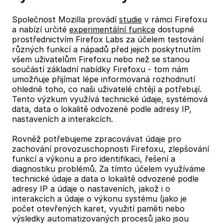
Společnost Mozilla provádí
studie
v rámci Firefoxu
a nabízí určité
experimentální funkce
dostupné
prostřednictvím Firefox Labs za účelem testování
různých funkcí a nápadů před jejich poskytnutím
všem uživatelům Firefoxu nebo než se stanou
součástí základní nabídky Firefoxu - tom nám
umožňuje přijímat lépe informovaná rozhodnutí
ohledně toho, co naši uživatelé chtějí a potřebují.
Tento výzkum využívá technické údaje, systémová
data, data o lokalitě odvozené podle adresy IP,
nastaveních a interakcích.
Rovněž potřebujeme zpracovávat údaje pro
zachování provozuschopnosti Firefoxu, zlepšování
funkcí a výkonu a pro identifikaci, řešení a
diagnostiku problémů. Za tímto účelem využíváme
technické údaje a data o lokalitě odvozené podle
adresy IP a údaje o nastaveních, jakož i o
interakcích a údaje o výkonu systému (jako je
počet otevřených karet, využití paměti nebo
výsledky automatizovaných procesů jako jsou