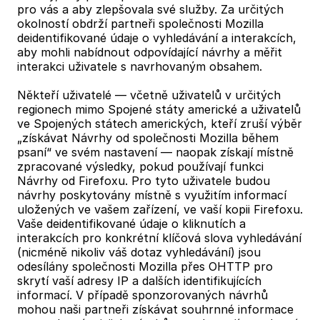
pro vás a aby zlepšovala své služby. Za určitých
okolností obdrží partneři společnosti Mozilla
deidentifikované údaje o vyhledávání a interakcích,
aby mohli nabídnout odpovídající návrhy a měřit
interakci uživatele s navrhovaným obsahem.
Někteří uživatelé — včetně uživatelů v určitých
regionech mimo Spojené státy americké a uživatelů
ve Spojených státech amerických, kteří zruší výběr
„získávat Návrhy od společnosti Mozilla během
psaní“ ve svém nastavení — naopak získají místně
zpracované výsledky, pokud používají funkci
Návrhy od Firefoxu. Pro tyto uživatele budou
návrhy poskytovány místně s využitím informací
uložených ve vašem zařízení, ve vaší kopii Firefoxu.
Vaše deidentifikované údaje o kliknutích a
interakcích pro konkrétní klíčová slova vyhledávání
(nicméně nikoliv váš dotaz vyhledávání) jsou
odesílány společnosti Mozilla přes OHTTP pro
skrytí vaší adresy IP a dalších identifikujících
informací. V případě sponzorovaných návrhů
mohou naši partneři získávat souhrnné informace