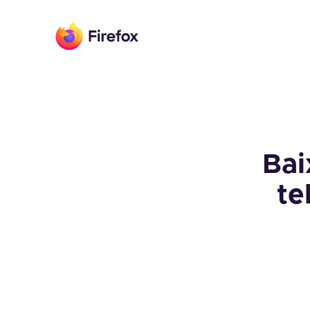
Bai
te