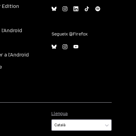
 Edition
 l'Android
Segueix @Firefox
r a l'Android
e
Llengua
Llengua