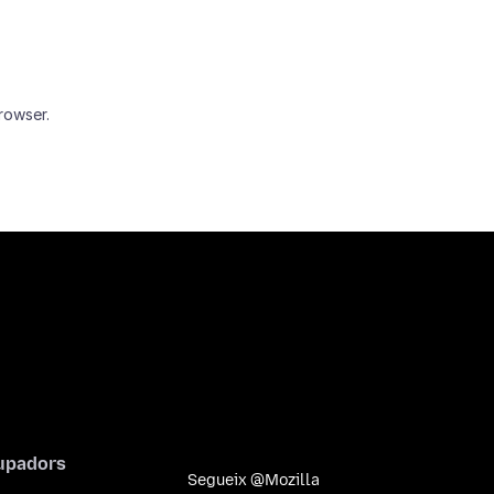
rowser.
upadors
Segueix @Mozilla