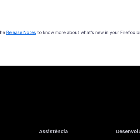
the
Release Notes
to know more about what’s new in your Firefox b
Assistència
Desenvol